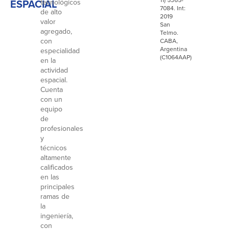
ESPACIAL
tecnológicos
7084. Int:
de alto
2019
valor
San
agregado,
Telmo.
con
CABA,
Argentina
especialidad
(C1064AAP)
en la
actividad
espacial.
Cuenta
con un
equipo
de
profesionales
y
técnicos
altamente
calificados
en las
principales
ramas de
la
ingeniería,
con