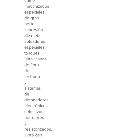
como
mecanizados
especiales
de gran
porte,
impresión
3D metal,
soldaduras
especiales,
tanques
ultralivianos
de fibra
de
carbono
y
sistemas
de
detonadores
electrónicos
selectivos,
petroleros
y
resistorizados,
junto con