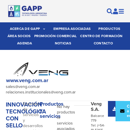
ACERCA DE GAPP
EMPRESA ASOCIADAS
PRODUCTOS
ÁREA SOCIOS
PROMOCIÓN COMERCIAL
CENTRO DE FORMACIÓN
AGENDA
NOTICIAS
CONTACTO
www.veng.com.ar
sales@veng.com.ar
relaciones.institucionales@veng.com.ar
INNOVACIÓN
Productos
Veng
Empresa
Desc
C
No hay
S.A.
de
y
TECNOLÓGICA
catál
a
productos
servicios
servicios
e
Balcarce
CON
ni
y
779
servicios
SELLO
desarrollos
Tel: (+54-
asociados
11) 5365-