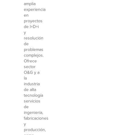
amplia
experiencia
en
proyectos
de l+D+i
y
resolución
de
problemas
complejos.
Ofrece
sector
O&G y a
la
industria
de alta
tecnología
servicios
de
ingeniería,
fabricaciones
y
producción,