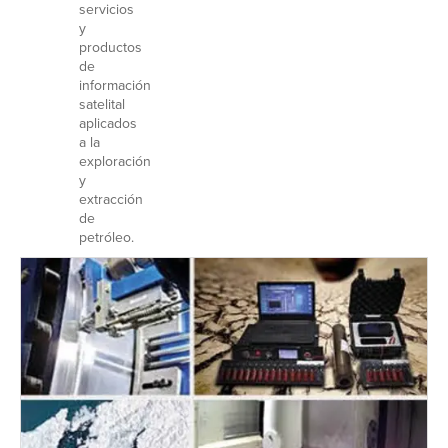
servicios
y
productos
de
información
satelital
aplicados
a la
exploración
y
extracción
de
petróleo.