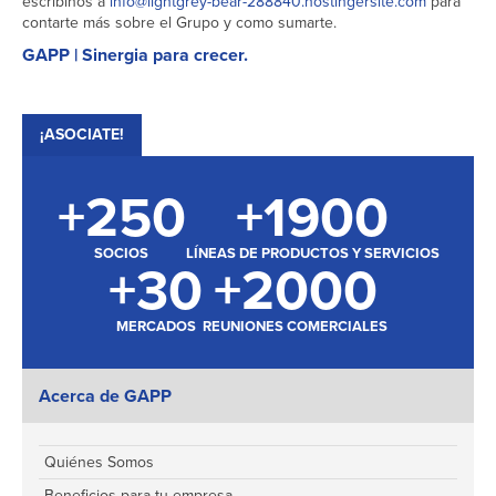
escribinos a
info@lightgrey-bear-288840.hostingersite.com
para
contarte más sobre el Grupo y como sumarte.
GAPP | Sinergia para crecer.
¡ASOCIATE!
+
250
+
1900
SOCIOS
LÍNEAS DE PRODUCTOS Y SERVICIOS
+
30
+
2000
MERCADOS
REUNIONES COMERCIALES
Acerca de GAPP
Quiénes Somos
Beneficios para tu empresa