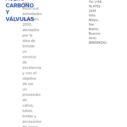
Tel: (+54-
que
CARBONO
11) 4752-
inició sus
Y
2241
actividades
Villa
VÁLVULAS
en el año
Maipu,
2010,
San
Martin,
alentados
Buenos
por la
Aires
idea de
(B1650KDG)
brindar
un
servicio
de
excelencia
y con el
objetivo
de ser
un
proveedor
de
caños,
tubos,
bridas y
accesorios
de acero