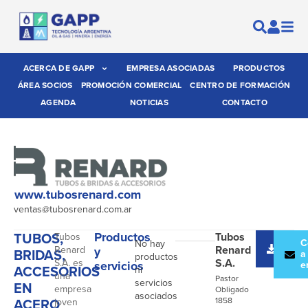
ACERCA DE GAPP
EMPRESA ASOCIADAS
PRODUCTOS
ÁREA SOCIOS
PROMOCIÓN COMERCIAL
CENTRO DE FORMACIÓN
AGENDA
NOTICIAS
CONTACTO
www.tubosrenard.com
ventas@tubosrenard.com.ar
TUBOS,
Productos
Tubos
Tubos
Desc
C
No hay
Renard
Renard
y
BRIDAS,
catál
a
productos
S.A.
S.A. es
servicios
e
ACCESORIOS
ni
una
Pastor
servicios
EN
empresa
Obligado
asociados
ACERO
1858
joven