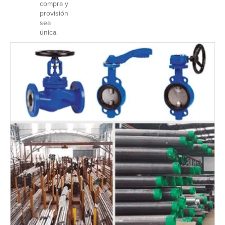
compra y
provisión
sea
única.