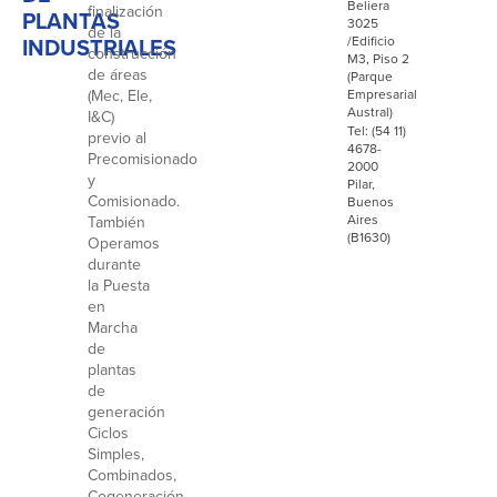
Beliera
finalización
PLANTAS
3025
de la
INDUSTRIALES
/Edificio
construcción
M3, Piso 2
de áreas
(Parque
(Mec, Ele,
Empresarial
Austral)
I&C)
Tel: (54 11)
previo al
4678-
Precomisionado
2000
y
Pilar,
Comisionado.
Buenos
Aires
También
(B1630)
Operamos
durante
la Puesta
en
Marcha
de
plantas
de
generación
Ciclos
Simples,
Combinados,
Cogeneración,