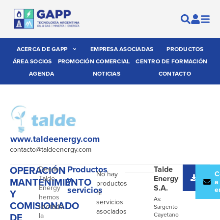
ACERCA DE GAPP
EMPRESA ASOCIADAS
PRODUCTOS
ÁREA SOCIOS
PROMOCIÓN COMERCIAL
CENTRO DE FORMACIÓN
AGENDA
NOTICIAS
CONTACTO
www.taldeenergy.com
contacto@taldeenergy.com
OPERACIÓN
Productos
Talde
Desde
No hay
Desc
C
Energy
Talde
y
MANTENIMIENTO
catál
a
productos
S.A.
Energy
servicios
e
Y
ni
hemos
Av.
servicios
COMISIONADO
liderado
Sargento
asociados
DE
Cayetano
la