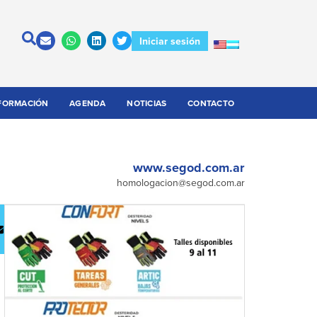
Iniciar sesión
FORMACIÓN
AGENDA
NOTICIAS
CONTACTO
www.segod.com.ar
homologacion@segod.com.ar
escargar
Contactar
atálogo
a la
empresa