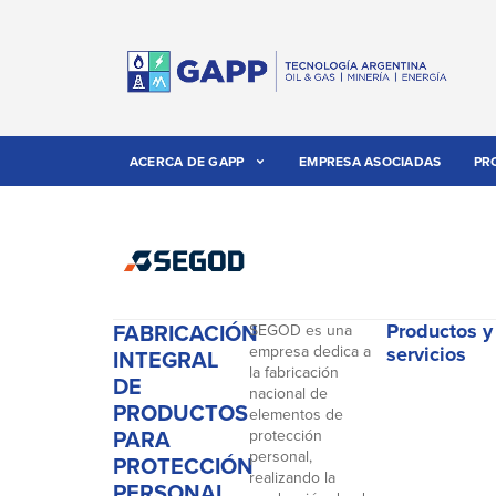
ACERCA DE GAPP
EMPRESA ASOCIADAS
PR
FABRICACIÓN
Productos y
SEGOD es una
empresa dedica a
servicios
INTEGRAL
la fabricación
DE
nacional de
PRODUCTOS
elementos de
PARA
protección
personal,
PROTECCIÓN
realizando la
PERSONAL