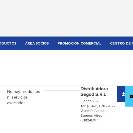
ODUCTOS
ÁREA SOCIOS
PROMOCIÓN COMERCIAL
CENTRO DE 
Distribuidora
No hay productos
D
Segod S.R.L
c
ni servicios
Florida 252
asociados
Tel: (+54-11) 6701-7022
Valentín Alsina,
Buenos Aires
(B1824LXF)