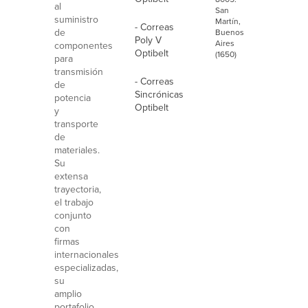
al
San
suministro
Martín,
- Correas
de
Buenos
Poly V
Aires
componentes
Optibelt
(1650)
para
transmisión
- Correas
de
Sincrónicas
potencia
Optibelt
y
transporte
de
materiales.
Su
extensa
trayectoria,
el trabajo
conjunto
con
firmas
internacionales
especializadas,
su
amplio
portafolio