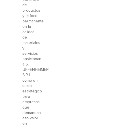
de
productos
y el foco
permanente
en la
calidad
de
materiales
y
servicios
posicionan
a S.
UFFENHEIMER
S.R.L.
como un
socio
estratégico
para
empresas
que
demandan
alto valor
en