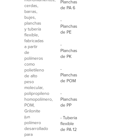
Planchas
cerdas,
de PA 6
barras,
bujes,
-
planchas
Planchas
y tubería
de PE
flexible,
fabricadas
-
a partir
Planchas
de
de PK
polímeros
como
-
polietileno
Planchas
de alto
de POM
peso
molecular,
polipropileno
-
homopolímero,
Planchas
POM,
de PP
Grilonite
(un
- Tuberia
polímero
flexible
desarrollado
de PA 12
para