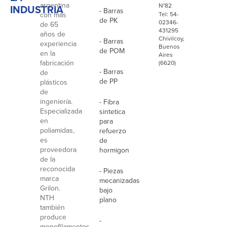
argentina
N°82
INDUSTRIA
- Barras
con más
Tel: 54-
de PK
02346-
de 65
431295
años de
Chivilcoy,
- Barras
experiencia
Buenos
de POM
en la
Aires
fabricación
(6620)
- Barras
de
de PP
plásticos
de
ingeniería.
- Fibra
Especializada
sintetica
en
para
poliamidas,
refuerzo
es
de
proveedora
hormigon
de la
reconocida
- Piezas
marca
mecanizadas
Grilon.
bajo
NTH
plano
también
produce
-
monofilamentos,