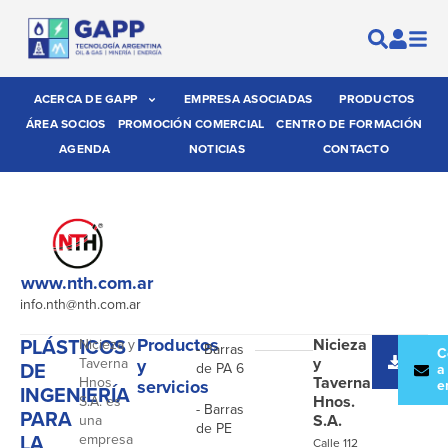
ACERCA DE GAPP
EMPRESA ASOCIADAS
PRODUCTOS
ÁREA SOCIOS
PROMOCIÓN COMERCIAL
CENTRO DE FORMACIÓN
AGENDA
NOTICIAS
CONTACTO
www.nth.com.ar
info.nth@nth.com.ar
PLÁSTICOS
Productos
Nicieza
Nicieza y
- Barras
Desc
C
y
Taverna
y
DE
de PA 6
catál
a
Taverna
Hnos.
servicios
e
INGENIERÍA
Hnos.
S.A. es
- Barras
PARA
S.A.
una
de PE
LA
empresa
Calle 112