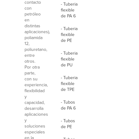
contacto
- Tuberia
con
flexible
petróleo
de PA 6
en
distintas
- Tuberia
aplicaciones),
flexible
poliamida
de PE
12,
poliuretano,
- Tuberia
entre
flexible
otros.
de PU
Por otra
parte,
- Tuberia
con su
flexible
experiencia,
de TPE
flexibilidad
y
- Tubos
capacidad,
de PA 6
desarrolla
aplicaciones
y
- Tubos
soluciones
de PE
especiales
en la