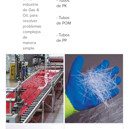
- Tubos
industria
de PK
de Gas &
Oil, para
- Tubos
resolver
de POM
problemas
complejos
- Tubos
de
de PP
manera
simple.