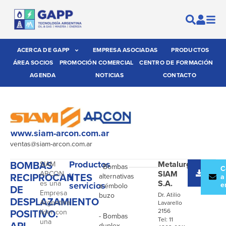
ACERCA DE GAPP
EMPRESA ASOCIADAS
PRODUCTOS
ÁREA SOCIOS
PROMOCIÓN COMERCIAL
CENTRO DE FORMACIÓN
AGENDA
NOTICIAS
CONTACTO
www.siam-arcon.com.ar
ventas@siam-arcon.com.ar
BOMBAS
Productos
Metalurgica
SIAM
- Bombas
Desc
C
SIAM
ARCON
y
RECIPROCANTES
alternativas
catál
a
S.A.
es una
servicios
e
a émbolo
DE
Empresa
buzo
Dr. Atilio
DESPLAZAMIENTO
Argentina
Lavarello
POSITIVO.
2156
líder con
- Bombas
Tel: 11
una
API-
duplex