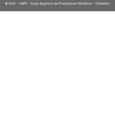
©
2026 – GAPP – Grupo Argentino de Proveedores Petroleros – Flordelirio