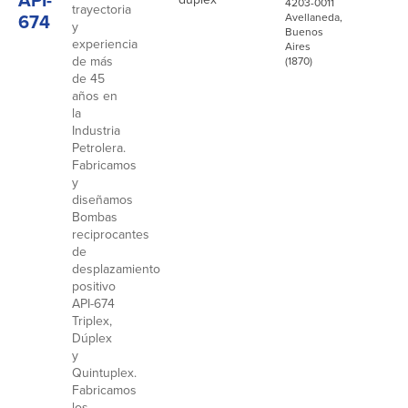
4203-0011
trayectoria
674
Avellaneda,
y
Buenos
experiencia
Aires
de más
(1870)
de 45
años en
la
Industria
Petrolera.
Fabricamos
y
diseñamos
Bombas
reciprocantes
de
desplazamiento
positivo
API-674
Triplex,
Dúplex
y
Quintuplex.
Fabricamos
los