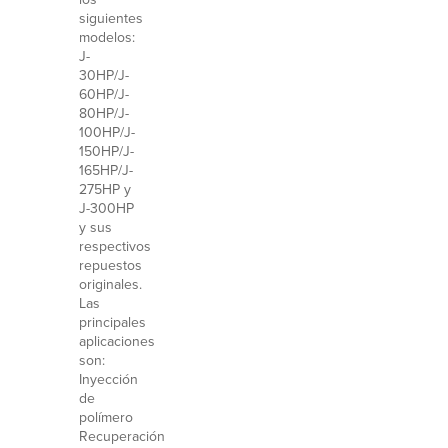
siguientes
modelos:
J-
30HP/J-
60HP/J-
80HP/J-
100HP/J-
150HP/J-
165HP/J-
275HP y
J-300HP
y sus
respectivos
repuestos
originales.
Las
principales
aplicaciones
son:
Inyección
de
polímero
Recuperación