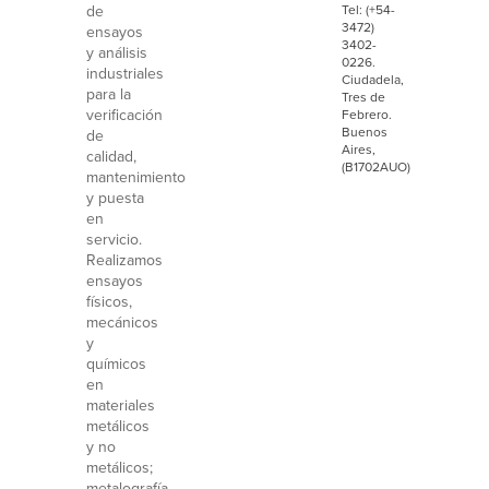
de
Tel: (+54-
3472)
ensayos
3402-
y análisis
0226.
industriales
Ciudadela,
para la
Tres de
verificación
Febrero.
Buenos
de
Aires,
calidad,
(B1702AUO)
mantenimiento
y puesta
en
servicio.
Realizamos
ensayos
físicos,
mecánicos
y
químicos
en
materiales
metálicos
y no
metálicos;
metalografía,