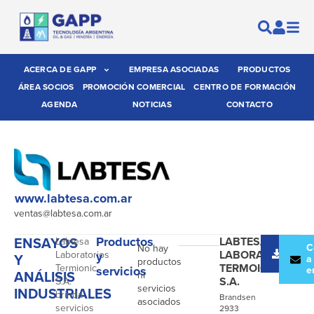
ACERCA DE GAPP
EMPRESA ASOCIADAS
PRODUCTOS
ÁREA SOCIOS
PROMOCIÓN COMERCIAL
CENTRO DE FORMACIÓN
AGENDA
NOTICIAS
CONTACTO
www.labtesa.com.ar
ventas@labtesa.com.ar
ENSAYOS
Productos
LABTESA
Labtesa
Desc
C
No hay
LABORATORIOS
Laboratorios
y
Y
catál
a
productos
TERMOIONIC
Termionic
servicios
e
ANÁLISIS
ni
S.A.
S.A.
servicios
INDUSTRIALES
brinda
Brandsen
asociados
servicios
2933