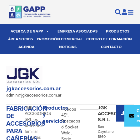
ACERCA DE GAPP
EMPRESA ASOCIADAS
PRODUCTOS
ÁREA SOCIOS
PROMOCIÓN COMERCIAL
CENTRO DE FORMACIÓN
AGENDA
NOTICIAS
CONTACTO
jgkaccesorios.com.ar
admin@jgkaccesorios.com.ar
FABRICACIÓN
Productos
JGK
JGK
- Codos
Desc
C
ACCESORIOS
ACCESORIOS
y
DE
45°,
catál
a
S.R.L.
SRL es
servicios
e
Roscados
ACCESORIOS
una firma
ó Socket
San
PARA
familiar
Cayetano
Weld,
CAÑERÍAS
1860
con más
Serie