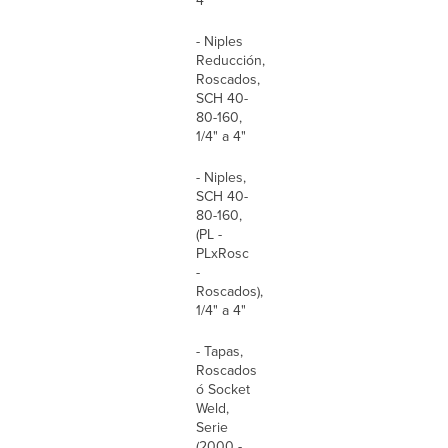
4"
- Niples
Reducción,
Roscados,
SCH 40-
80-160,
1/4" a 4"
- Niples,
SCH 40-
80-160,
(PL -
PLxRosc
-
Roscados),
1/4" a 4"
- Tapas,
Roscados
ó Socket
Weld,
Serie
(2000 -