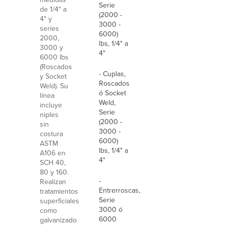
Serie
de 1/4" a
(2000 -
4" y
3000 -
series
6000)
2000,
lbs, 1/4" a
3000 y
4"
6000 lbs
(Roscados
- Cuplas,
y Socket
Roscados
Weld). Su
ó Socket
línea
Weld,
incluye
Serie
niples
(2000 -
sin
3000 -
costura
6000)
ASTM
lbs, 1/4" a
A106 en
4"
SCH 40,
80 y 160.
-
Realizan
Entrerroscas,
tratamientos
Serie
superficiales
3000 ó
como
6000
galvanizado