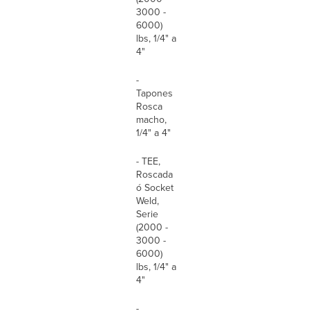
3000 -
6000)
lbs, 1/4" a
4"
-
Tapones
Rosca
macho,
1/4" a 4"
- TEE,
Roscada
ó Socket
Weld,
Serie
(2000 -
3000 -
6000)
lbs, 1/4" a
4"
-