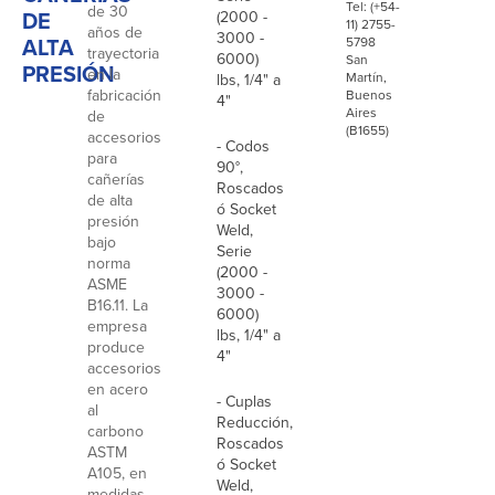
Tel: (+54-
de 30
DE
(2000 -
11) 2755-
años de
3000 -
ALTA
5798
trayectoria
6000)
San
PRESIÓN
en la
Martín,
lbs, 1/4" a
fabricación
Buenos
4"
Aires
de
(B1655)
accesorios
- Codos
para
90°,
cañerías
Roscados
de alta
ó Socket
presión
Weld,
bajo
Serie
norma
(2000 -
ASME
3000 -
B16.11. La
6000)
empresa
lbs, 1/4" a
produce
4"
accesorios
en acero
- Cuplas
al
Reducción,
carbono
Roscados
ASTM
ó Socket
A105, en
Weld,
medidas