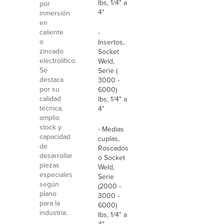
lbs, 1/4" a
por
4"
inmersión
en
caliente
-
o
Insertos,
zincado
Socket
electrolítico.
Weld,
Se
Serie (
destaca
3000 -
por su
6000)
calidad
lbs, 1/4" a
técnica,
4"
amplio
stock y
- Medias
capacidad
cuplas,
de
Roscados
desarrollar
ó Socket
piezas
Weld,
especiales
Serie
según
(2000 -
plano
3000 -
para la
6000)
industria.
lbs, 1/4" a