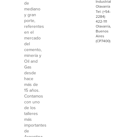
Industrial
de
Olavarría
mediano
Tel: (+54-
y gran
2284)
porte,
422-111
referentes
Olavarría,
Buenos
en el
Aires
mercado
(CP7400)
del
cemento,
minería y
Oil and
Gas
desde
hace
más de
15 años.
Contamos
con uno
de los
talleres
más
importantes
de
Argentina,