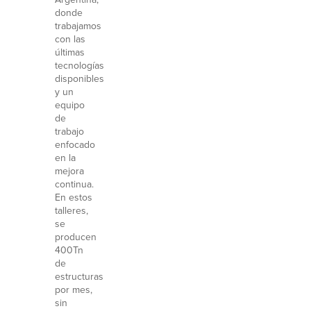
donde
trabajamos
con las
últimas
tecnologías
disponibles
y un
equipo
de
trabajo
enfocado
en la
mejora
continua.
En estos
talleres,
se
producen
400Tn
de
estructuras
por mes,
sin