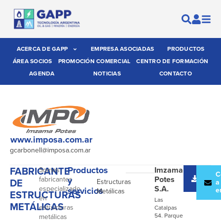
ACERCA DE GAPP
EMPRESA ASOCIADAS
PRODUCTOS
ÁREA SOCIOS
PROMOCIÓN COMERCIAL
CENTRO DE FORMACIÓN
AGENDA
NOTICIAS
CONTACTO
www.imposa.com.ar
gcarbonell@imposa.com.ar
FABRICANTE
Productos
Imzama
Somos
-
Desc
C
Potes
fabricantes
y
DE
Estructuras
catál
a
S.A.
especializado
servicios
e
Metálicas
ESTRUCTURAS
en
Las
METÁLICAS
estructuras
Catalpas
54. Parque
metálicas