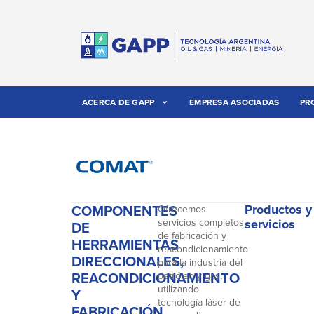
ACERCA DE GAPP
EMPRESA ASOCIADAS
PR
COMPONENTES
Productos y
Ofrecemos
servicios completos
servicios
DE
de fabricación y
HERRAMIENTAS
reacondicionamiento
DIRECCIONALES,
para la industria del
REACONDICIONAMIENTO
petróleo y gas,
utilizando
Y
tecnología láser de
FABRICACIÓN.