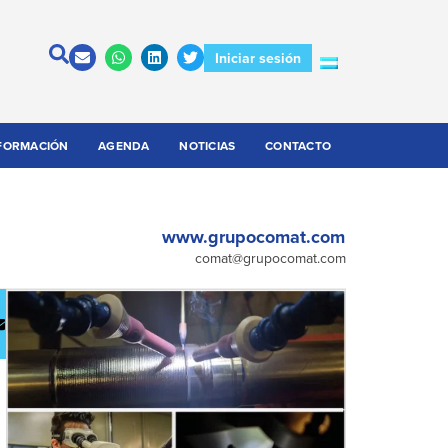
Iniciar sesión
FORMACIÓN
AGENDA
NOTICIAS
CONTACTO
www.grupocomat.com
comat@grupocomat.com
escargar
Contactar
atálogo
a la
empresa