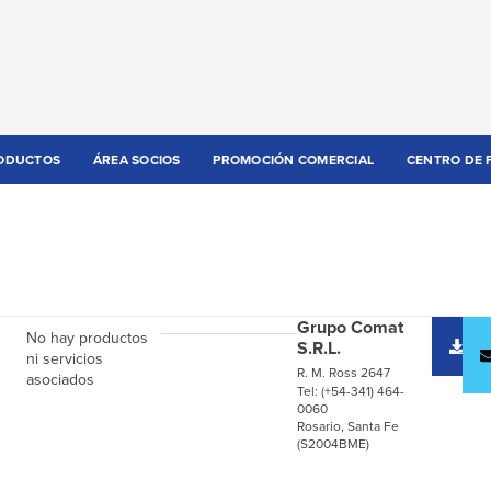
ODUCTOS
ÁREA SOCIOS
PROMOCIÓN COMERCIAL
CENTRO DE 
Grupo Comat
No hay productos
D
S.R.L.
c
ni servicios
R. M. Ross 2647
asociados
Tel: (+54-341) 464-
0060
Rosario, Santa Fe
(S2004BME)