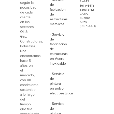
4 of 42
según la
de
Tel: (+5411)
necesidad
fabicacion
5893 8142
de cada
CABA,
de
cliente
Buenos
estructuras
en los
Aires
metalicas
(C1075AAH)
sectores
Oil &
- Servicio
Gas,
de
Constructoras,
fabricación
Industrias,
de
Nos
estructuras
encontramos
en Acero
hace 5
inoxidable
años en
el
- Servicio
mercado,
de
con un
pintura
crecimiento
en polvo
sostenido
electroestatica
a lo largo
del
- Servicio
tiempo
de
que fue
pintura
consolidado