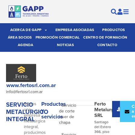
ACERCA DE GAPP
EMPRESA ASOCIADAS
PRODUCTOS
ÁREA SOCIOS
PROMOCIÓN COMERCIAL
CENTRO DE FORMACIÓN
AGENDA
NOTICIAS
CONTACTO
www.fertosrl.com.ar
info@fertosrl.com.ar
SERVICIO
Productos
Ferto
Somos
- Servicio
Desc
C
Metalurgia
una
y
METALURGICO
de corte
catál
a
SRL
empresa
servicios
e
laser de
INTEGRAL
metalúrgica
chapa
Santiago
integral,
del Estero
366, piso
producimos
- Servicio