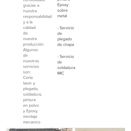
Epoxy
gracias a
sobre
nuestra
metal
responsabilidad
y a la
calidad
- Servicio
de
de
nuestra
plegado
producción.
de chapa
Algunos
de
- Servicio
nuestros
de
servicios
soldadura
son:
MIC
Corte
laser y
plegado,
soldadura,
pintura
en polvo
y Epoxy,
montaje
mecanico