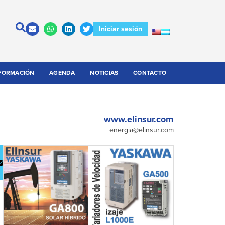
Iniciar sesión
FORMACIÓN
AGENDA
NOTICIAS
CONTACTO
www.elinsur.com
energia@elinsur.com
escargar
Contactar
atálogo
a la
empresa