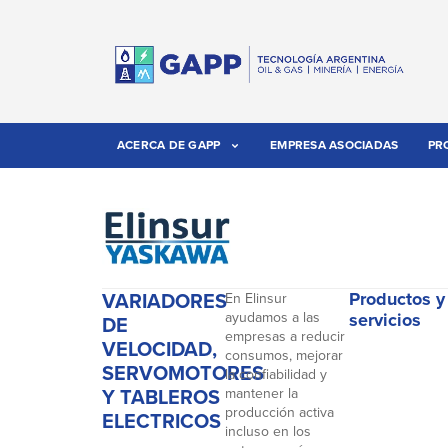
ACERCA DE GAPP
EMPRESA ASOCIADAS
PR
VARIADORES
Productos y
En Elinsur
ayudamos a las
servicios
DE
empresas a reducir
VELOCIDAD,
consumos, mejorar
SERVOMOTORES
la confiabilidad y
Y TABLEROS
mantener la
producción activa
ELECTRICOS
incluso en los