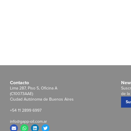
Contacto
News
Lima 287, Piso 5, Oficina A
Suscr
(C10073AAE)
de la 
Ciudad Autónoma de Buenos Aires
Su
+54 11 2899 6997
info@gapp-oil.com.ar