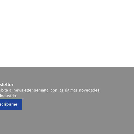
letter
ibite al newsletter semanal con las últimas novedades
Industria.
scribirme