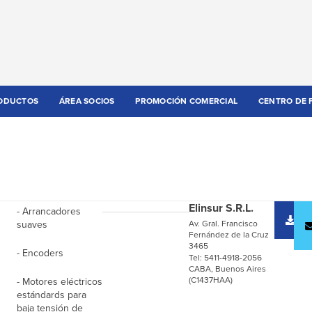
ODUCTOS
ÁREA SOCIOS
PROMOCIÓN COMERCIAL
CENTRO DE 
Elinsur S.R.L.
- Arrancadores
D
suaves
Av. Gral. Francisco
c
Fernández de la Cruz
3465
- Encoders
Tel: 5411-4918-2056
CABA, Buenos Aires
(C1437HAA)
- Motores eléctricos
estándards para
baja tensión de