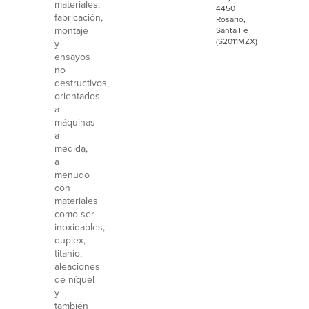
materiales,
4450
fabricación,
Rosario,
montaje
Santa Fe
(S2011MZX)
y
ensayos
no
destructivos,
orientados
a
máquinas
a
medida,
a
menudo
con
materiales
como ser
inoxidables,
duplex,
titanio,
aleaciones
de níquel
y
también