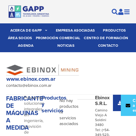
ACERCA DE GAPP
EMPRESA ASOCIADAS
PRODUCTOS
ÁREA SOCIOS
PROMOCIÓN COMERCIAL
CENTRO DE FORMACIÓN
AGENDA
NOTICIAS
CONTACTO
www.ebinox.com.ar
contacto@ebinox.com.ar
FABRICANTE
Productos
Ebinox
Proveemos
No hay
Desc
C
S.R.L.
soluciones
y
DE
catál
a
productos
integrales
servicios
e
Camino
MÁQUINAS
ni
en
Viejo A
servicios
A
Soldini
ingeniería,
asociados
3480
MEDIDA
provisión
Tel: (+54-
de
341) 523-