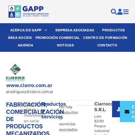
ACERCA DE GAPP
EMPRESA ASOCIADAS
PRODUCTOS
ÁREA SOCIOS
PROMOCIÓN COMERCIAL
CENTRO DE FORMACIÓN
AGENDA
NOTICIAS
CONTACTO
www.ciarro.com.ar
arodriguez@ciarro.com.ar
FABRICACIÓN,
Productos
Ciarrocchi
Mecanizamos
No hay
Desc
C
S.R.L.
piezas
y
COMERCIALIZACIÓN
catál
a
productos
individuales,
servicios
e
Lote
DE
ni
en serie
82/83
servicios
PRODUCTOS
Parque
y
asociados
industrial
MECANIZADOS.
conjuntos