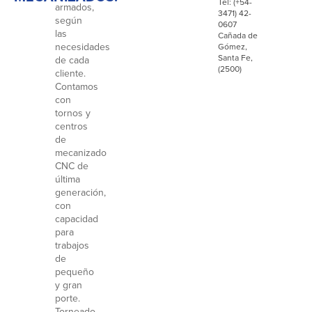
Tel: (+54-
armados,
3471) 42-
según
0607
las
Cañada de
necesidades
Gómez,
Santa Fe,
de cada
(2500)
cliente.
Contamos
con
tornos y
centros
de
mecanizado
CNC de
última
generación,
con
capacidad
para
trabajos
de
pequeño
y gran
porte.
Torneado