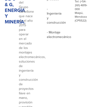
Tel: (+54-
del
& G,
261) 4819-
Grupo
-
ENERGÍA
000
Cartellone
Maipú,
Ingenieria
Y
que nace
Mendoza
y
MINERÍA.
en el año
(CP5522)
construcción
2015
para
- Montaje
operar
electromecánico
en el
mercado
de los
montajes
electromecánicos,
soluciones
de
ingeniería
y
construcción
de
proyectos
llave en
mano,
provisión
y gestión