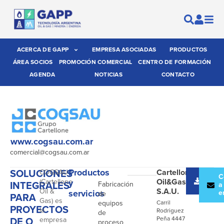
ACERCA DE GAPP
EMPRESA ASOCIADAS
PRODUCTOS
ÁREA SOCIOS
PROMOCIÓN COMERCIAL
CENTRO DE FORMACIÓN
AGENDA
NOTICIAS
CONTACTO
www.cogsau.com.ar
comercial@cogsau.com.ar
SOLUCIONES
Productos
Cartellone
COGSAU
-
Desc
C
Oil&Gas
(Cartellone
y
INTEGRALES
Fabricación
catál
a
S.A.U.
Oil &
servicios
e
de
PARA
Gas) es
equipos
Carril
PROYECTOS
la
Rodriguez
de
DE O
Peña 4447
empresa
proceso