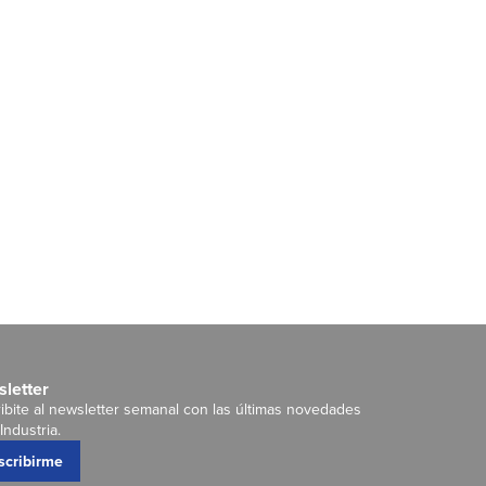
letter
ibite al newsletter semanal con las últimas novedades
Industria.
scribirme