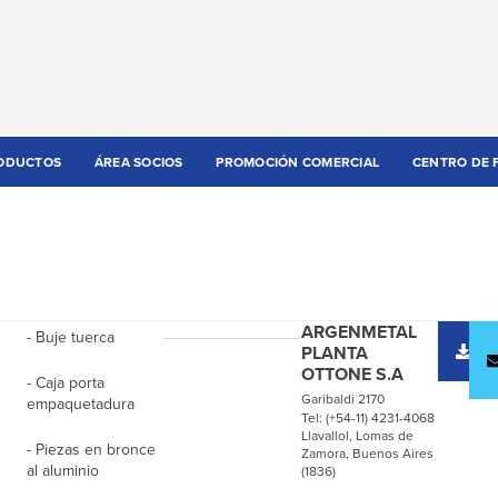
ODUCTOS
ÁREA SOCIOS
PROMOCIÓN COMERCIAL
CENTRO DE 
ARGENMETAL
- Buje tuerca
D
PLANTA
c
OTTONE S.A
- Caja porta
Garibaldi 2170
empaquetadura
Tel: (+54-11) 4231-4068
Llavallol, Lomas de
- Piezas en bronce
Zamora, Buenos Aires
al aluminio
(1836)