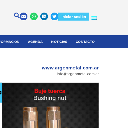
Iniciar sesión
FORMACIÓN
AGENDA
NOTICIAS
CONTACTO
www.argenmetal.com.ar
info@argenmetal.com.ar
escargar
Contactar
atálogo
a la
empresa