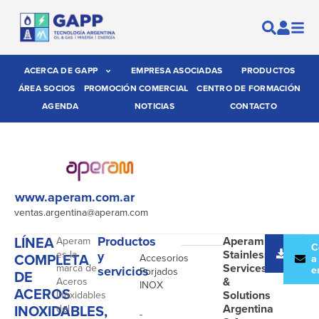
ACERCA DE GAPP
EMPRESA ASOCIADAS
PRODUCTOS
ÁREA SOCIOS
PROMOCIÓN COMERCIAL
CENTRO DE FORMACIÓN
AGENDA
NOTICIAS
CONTACTO
www.aperam.com.ar
ventas.argentina@aperam.com
LÍNEA
Productos
Aperam
Aperam
-
Desc
C
Stainless
es la
y
COMPLETA
Accesorios
catál
a
Services
marca de
servicios
e
Forjados
DE
&
Aceros
INOX
ACEROS
Solutions
Inoxidables
INOXIDABLES,
Argentina
del
-