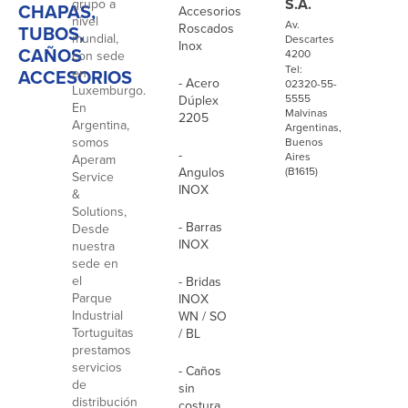
S.A.
grupo a
CHAPAS,
Accesorios
nivel
Av.
Roscados
TUBOS,
mundial,
Descartes
Inox
CAÑOS
4200
con sede
Tel:
ACCESORIOS
en
- Acero
02320-55-
Luxemburgo.
5555
Dúplex
En
Malvinas
2205
Argentina,
Argentinas,
somos
Buenos
-
Aires
Aperam
Angulos
(B1615)
Service
INOX
&
Solutions,
- Barras
Desde
INOX
nuestra
sede en
el
- Bridas
Parque
INOX
Industrial
WN / SO
Tortuguitas
/ BL
prestamos
servicios
- Caños
de
sin
distribución
costura