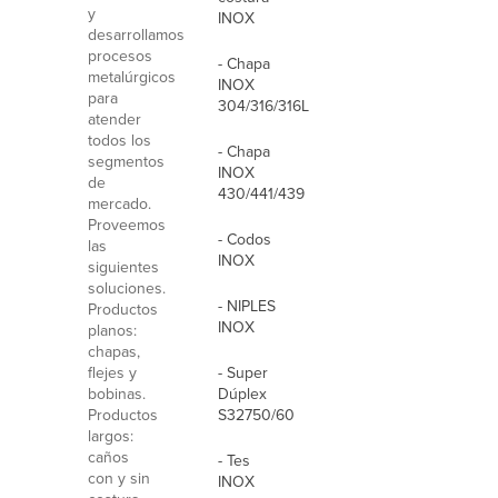
y
INOX
desarrollamos
procesos
- Chapa
metalúrgicos
INOX
para
304/316/316L
atender
todos los
- Chapa
segmentos
INOX
de
430/441/439
mercado.
Proveemos
- Codos
las
INOX
siguientes
soluciones.
- NIPLES
Productos
INOX
planos:
chapas,
flejes y
- Super
bobinas.
Dúplex
Productos
S32750/60
largos:
caños
- Tes
con y sin
INOX