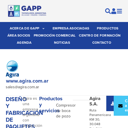
ACERCA DE GAPP
EMPRESA ASOCIADAS
PRODUCTOS
ÁREA SOCIOS
PROMOCIÓN COMERCIAL
CENTRO DE FORMACIÓN
AGENDA
NOTICIAS
CONTACTO
www.agira.com.ar
sales@agira.com.ar
DISEÑO
Productos
Agira
Agira es
-
Desc
C
S.A.
una
y
Y
Compresor
catál
a
empresa
servicios
e
de boca
Ruta
FABRICACIÓN
argentina
Panamericana
de pozo
DE
KM 30,
con
30.048
PAQUETES
proyección
-