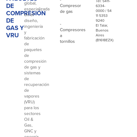
Tel: 5411-
global,
DE
Compresor
6334-
especializada
0000 / 54
de gas
COMPRESIÓN
en el
11 5353
DE
diseño,
9240
-
El Talar,
GAS Y
ingeniería
Compresores
Buenos
y
VRU
a
Aires
fabricación
(B1618EZX)
tornillos
de
paquetes
de
compresión
de gas y
sistemas
de
recuperación
de
vapores
(VRU)
para los
sectores
Oil &
Gas,
GNC y
energía.