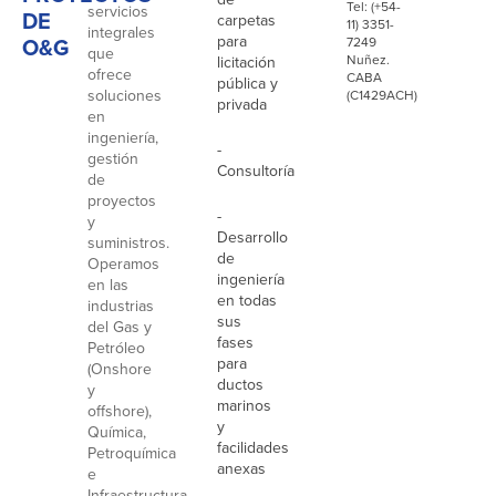
Tel: (+54-
servicios
DE
carpetas
11) 3351-
integrales
para
O&G
7249
que
Nuñez.
licitación
ofrece
CABA
pública y
soluciones
(C1429ACH)
privada
en
ingeniería,
-
gestión
Consultoría
de
proyectos
-
y
Desarrollo
suministros.
de
Operamos
ingeniería
en las
en todas
industrias
sus
del Gas y
fases
Petróleo
para
(Onshore
ductos
y
marinos
offshore),
y
Química,
facilidades
Petroquímica
anexas
e
Infraestructura.