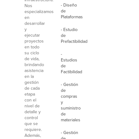
- Diseño
Nos
de
especializamos
Plataformas
en
desarrollar
y
- Estudio
ejecutar
de
proyectos
Prefactibilidad
en todo
su ciclo
-
de vida,
Estudios
brindando
de
asistencia
Factibilidad
en la
gestión
- Gestión
de cada
de
etapa
compras
con el
y
nivel de
suministro
detalle y
de
control
materiales
que se
requiere.
- Gestión
Además,
de