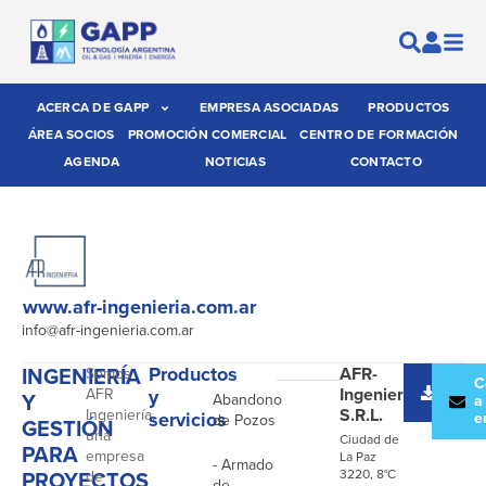
ACERCA DE GAPP
EMPRESA ASOCIADAS
PRODUCTOS
ÁREA SOCIOS
PROMOCIÓN COMERCIAL
CENTRO DE FORMACIÓN
AGENDA
NOTICIAS
CONTACTO
www.afr-ingenieria.com.ar
info@afr-ingenieria.com.ar
INGENIERÍA
Productos
AFR-
Somos
-
Desc
C
Ingeniería
AFR
y
Y
Abandono
catál
a
S.R.L.
Ingeniería,
servicios
e
de Pozos
GESTIÓN
una
Ciudad de
PARA
empresa
La Paz
- Armado
PROYECTOS
3220, 8°C
de
de