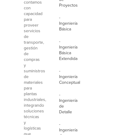
contamos
Proyectos
con
capacidad
-
para
Ingeniería
proveer
Básica
servicios
de
-
transporte,
Ingeniería
gestión
Básica
de
Extendida
compras
y
suministros
-
de
Ingeniería
materiales
Conceptual
para
plantas
-
industriales,
Ingeniería
integrando
de
soluciones
Detalle
técnicas
y
-
logísticas
Ingeniería
que