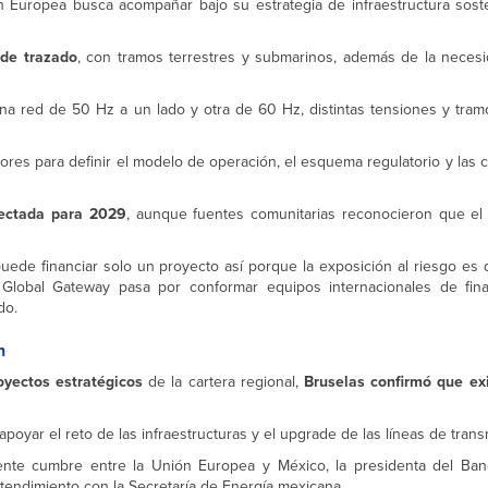
n Europea busca acompañar bajo su estrategia de infraestructura soste
de trazado
, con tramos terrestres y submarinos, además de la necesi
a red de 50 Hz a un lado y otra de 60 Hz, distintas tensiones y tram
dores para definir el modelo de operación, el esquema regulatorio y las
yectada para 2029
, aunque fuentes comunitarias reconocieron que e
uede financiar solo un proyecto así porque la exposición al riesgo es 
 Global Gateway pasa por conformar equipos internacionales de fin
do.
n
yectos estratégicos
de la cartera regional,
Bruselas confirmó que ex
yar el reto de las infraestructuras y el upgrade de las líneas de transm
ciente cumbre entre la Unión Europea y México, la presidenta del B
endimiento con la Secretaría de Energía mexicana.