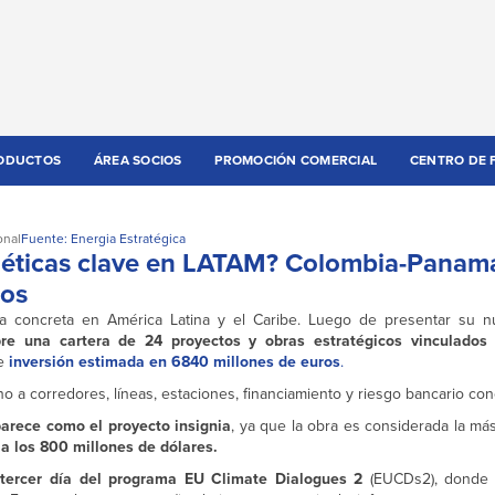
ODUCTOS
ÁREA SOCIOS
PROMOCIÓN COMERCIAL
CENTRO DE 
onal
Fuente: Energia Estratégica
rgéticas clave en LATAM? Colombia-Panamá
ros
 concreta en América Latina y el Caribe. Luego de presentar su 
bre una cartera de 24 proyectos y obras estratégicos vinculados 
e
inversión estimada en 6840 millones de euros
.
 a corredores, líneas, estaciones, financiamiento y riesgo bancario con
arece como el proyecto insignia
, ya que la obra es considerada la má
 los 800 millones de dólares.
l
tercer día del programa EU Climate Dialogues 2
(EUCDs2), donde 