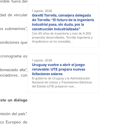
nible fuera del
1 agosto, 2026
dad de vincular
Goretti Torrella, consejera delegada
de Torrella: “El futuro de la ingeniería
industrial pasa, sin duda, por la
os submarinos”,
construcción industrializada”
Con 65 años de trayectoria y más de 4.200
proyectos desarrollados, Torrella Ingeniería y
Arquitectura se ha consolida...
 condiciones que
l cronograma es
1 agosto, 2026
Uruguay vuelve a abrir el juego
renovable: UTE prepara nuevas
demasiado alta”,
licitaciones solares
anciadores, con
El gobierno de Uruguay y la Administración
Nacional de Usinas y Trasmisiones Eléctricas
del Estado (UTE) preparan nue...
iste un diálogo
isión del país”.
anco Europeo de