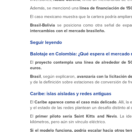
Además, se mencionó una
línea de financiación de 1
El caso mexicano muestra que la cartera podría ampliars
Brasil-Bolivia
se posiciona como otra señal de expan
intercambios con el mercado brasileño.
Seguir leyendo
Balotaje en Colombia: ¿Qué espera el mercado r
El
proyecto contempla una línea de alrededor de 5
euros.
Brasil
, según explicaron,
avanzaría con la licitación 
y de la definición sobre estaciones de conversión de fr
Caribe: islas aisladas y redes antiguas
El
Caribe aparece como el caso más delicado
. Allí, 
y el estado de las redes plantean un desafío distinto al
El
primer piloto sería Saint Kitts and Nevis
. La id
kilómetros, pero aún sin vínculo eléctrico.
Si el modelo funciona, podría escalar hacia otros ter