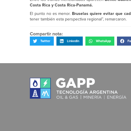
Costa Rica y Costa Rica-Panamá.
El punto no es menor.
Bruselas quiere evitar que cad
tener también esta perspectiva regional”, remarcaron.
Compartir nota:
Twitter
LinkedIn
WhatsApp
Fa