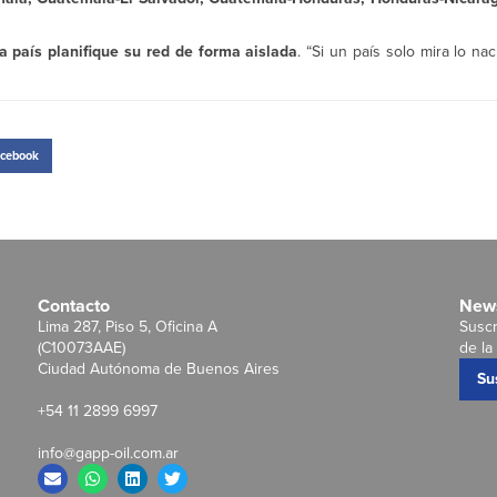
a país planifique su red de forma aislada
. “Si un país solo mira lo na
cebook
Contacto
News
Lima 287, Piso 5, Oficina A
Suscr
(C10073AAE)
de la 
Ciudad Autónoma de Buenos Aires
Su
+54 11 2899 6997
info@gapp-oil.com.ar