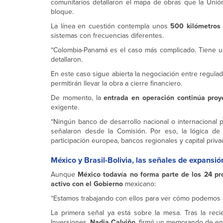
comunitarios detallaron el mapa de obras que la Unió
bloque.
La línea en cuestión contempla unos
500 kilómetros 
sistemas con frecuencias diferentes.
“Colombia-Panamá es el caso más complicado. Tiene un
detallaron.
En este caso sigue abierta la negociación entre regula
permitirán llevar la obra a cierre financiero.
De momento, la
entrada en operación continúa pro
exigente.
“Ningún banco de desarrollo nacional o internacional p
señalaron desde la Comisión. Por eso, la lógica de
participación europea, bancos regionales y capital priva
México y Brasil-Bolivia, las señales de expansió
Aunque
México todavía no forma parte de los 24 pro
activo con el Gobierno
mexicano:
“Estamos trabajando con ellos para ver cómo podemos apo
La primera señal ya está sobre la mesa. Tras la re
Inversiones,
Nadia Calviño
, firmó un memorando de ent