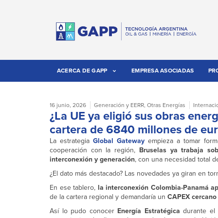
ACERCA DE GAPP
EMPRESA ASOCIADAS
PR
16 junio, 2026
Generación y EERR
,
Otras Energías
Internaci
¿La UE ya eligió sus obras ene
cartera de 6840 millones de eu
La estrategia
Global Gateway
empieza a tomar forma
cooperación con la región,
Bruselas ya trabaja so
interconexión y generación
, con una necesidad total d
¿El dato más destacado? Las novedades ya giran en torno
En ese tablero,
la interconexión Colombia-Panamá ap
de la cartera regional y demandaría un
CAPEX cercano a
Así lo pudo conocer
Energía Estratégica
durante e