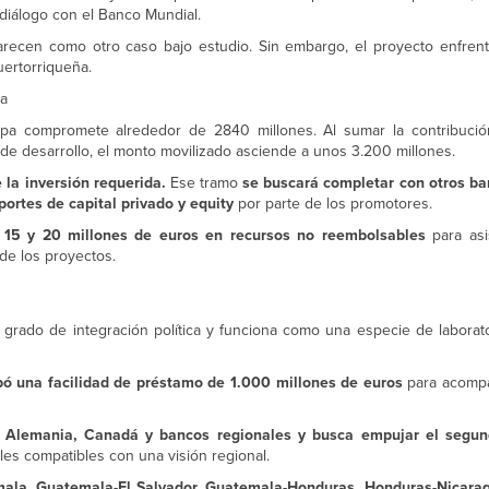
diálogo con el Banco Mundial.
recen como otro caso bajo estudio. Sin embargo, el proyecto enfrenta
puertorriqueña.
pa
opa compromete alrededor de 2840 millones. Al sumar la contribuci
s de desarrollo, el monto movilizado asciende a unos 3.200 millones.
 la inversión requerida.
Ese tramo
se buscará completar con otros ba
portes de capital privado y equity
por parte de los promotores.
 15 y 20 millones de euros en recursos no reembolsables
para asis
de los proyectos.
 grado de integración política y funciona como una especie de laborato
bó una facilidad de préstamo de 1.000 millones de euros
para acomp
, Alemania, Canadá y bancos regionales y busca empujar el segund
les compatibles con una visión regional.
mala, Guatemala-El Salvador, Guatemala-Honduras, Honduras-Nicarag