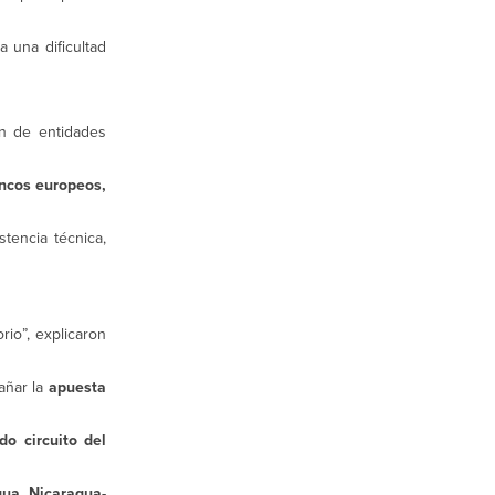
 una dificultad
ón de entidades
ncos europeos,
tencia técnica,
rio”, explicaron
añar la
apuesta
o circuito del
ua, Nicaragua-