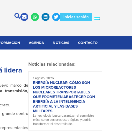
Iniciar sesión
FORMACIÓN
AGENDA
NOTICIAS
CONTACTO
Noticias relacionadas:
 lidera
1 agosto, 2026
ENERGÍA NUCLEAR: CÓMO SON
nuevo marco de
LOS MICROREACTORES
a transmisión,
NUCLEARES TRANSPORTABLES
QUE PROMETEN ABASTECER CON
ENERGÍA A LA INTELIGENCIA
creto.
ARTIFICIAL Y LAS BASES
MILITARES
s grande dentro
La tecnología busca garantizar el suministro
eléctrico en sectores estratégicos y podría
transformar el desarrollo de...
representantes