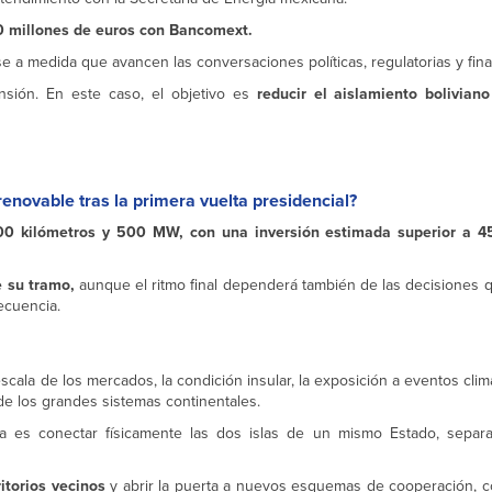
50 millones de euros con Bancomext.
e a medida que avancen las conversaciones políticas, regulatorias y fina
sión. En este caso, el objetivo es
reducir el aislamiento boliviano
enovable tras la primera vuelta presidencial?
00 kilómetros y 500 MW, con una inversión estimada superior a 4
de su tramo,
aunque el ritmo final dependerá también de las decisiones 
ecuencia.
la escala de los mercados, la condición insular, la exposición a eventos cl
 de los grandes sistemas continentales.
ea es conectar físicamente las dos islas de un mismo Estado, sepa
ritorios vecinos
y abrir la puerta a nuevos esquemas de cooperación, co