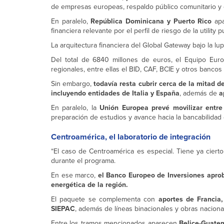
de empresas europeas, respaldo público comunitario y 
En paralelo,
República Dominicana y Puerto Rico
apa
financiera relevante por el perfil de riesgo de la utility 
La arquitectura financiera del Global Gateway bajo la lu
Del total de 6840 millones de euros, el Equipo Eur
regionales, entre ellas el BID, CAF, BCIE y otros banco
Sin embargo,
todavía resta cubrir cerca de la mitad de
incluyendo entidades de Italia y España
, además de
a
En paralelo, la
Unión Europea prevé movilizar entre
preparación de estudios y avance hacia la bancabilidad 
Centroamérica, el laboratorio de integración
“El caso de Centroamérica es especial. Tiene ya cierto
durante el programa.
En ese marco,
el Banco Europeo de Inversiones apro
energética de la región.
El paquete se complementa con
aportes de Francia
SIEPAC
, además de líneas binacionales y obras naciona
Entre los tramos mencionados aparecen
Belice-Guate