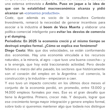
una extensa entrevista a
Ámbito. Puso en jaque a la idea de
que con la estabilidad macroeconómica alcanza y pidió
alcanzar un
«consenso productivo»
.
Coatz, que además es socio de la consultora Contexto
Investments, remarcó la necesidad de generar incentivos para
asociar a la industria al
boom de Vaca Muerta
y elaborar una
política comercial inteligente para
evitar los desvíos de comercio
y el dumping.
Periodista: En 2025 la economía creció y al mismo tiempo se
destruyó empleo formal. ¿Cómo se explica ese fenómeno?
Diego Coatz:
Más que dos velocidades, se están conformando
dos economías. Hay una economía vinculada a los recursos
naturales, a la minería, al agro —que tuvo una buena cosecha— y
a la energía, que hoy está traccionando actividad. Pero desde
febrero o marzo del año pasado, los sectores que históricamente
son el corazón del empleo en la Argentina —el comercio, la
construcción y la industria— empezaron a caer.
Y eso tuvo un impacto concreto: en los últimos doce meses el
conjunto de la economía perdió, en promedio, entre 13.000 y
14.000 empleos formales por mes. Ese es el gran desafío que
tiene la Argentina. Primero, crecer más. Y después, lograr que
ese crecimiento tenga mayor integración y genere empleo formal,
sobre todo si queremos mantener algo que todavía nos distingue