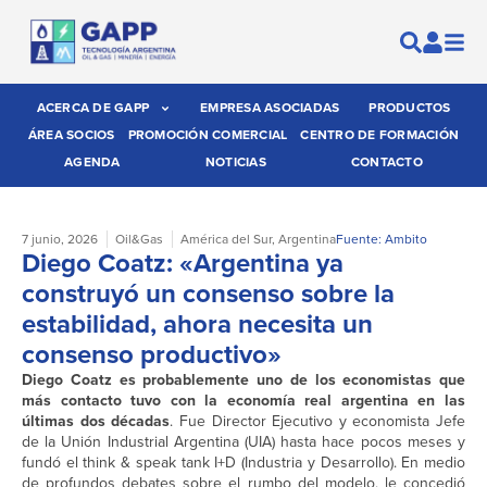
ACERCA DE GAPP
EMPRESA ASOCIADAS
PRODUCTOS
ÁREA SOCIOS
PROMOCIÓN COMERCIAL
CENTRO DE FORMACIÓN
AGENDA
NOTICIAS
CONTACTO
7 junio, 2026
Oil&Gas
América del Sur
,
Argentina
Fuente: Ambito
Diego Coatz: «Argentina ya
construyó un consenso sobre la
estabilidad, ahora necesita un
consenso productivo»
Diego Coatz es probablemente uno de los economistas que
más contacto tuvo con la economía real argentina en las
últimas dos décadas
. Fue Director Ejecutivo y economista Jefe
de la Unión Industrial Argentina (UIA) hasta hace pocos meses y
fundó el think & speak tank I+D (Industria y Desarrollo). En medio
de profundos debates sobre el rumbo del modelo, le concedió