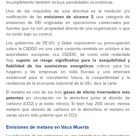
incumplimiento también incluye penalidades económicas.
Uno de los requisitos de esta directiva es la medición y/o
notificación de las
emisiones de alcance 3
, una categoría de
emisiones de GEI originadas en operaciones comerciales por
fuentes que no son propiedad directa de una organización o que
no están bajo su control.
Los gobiernos de EE.UU. y Qatar expresaron su preocupación
sobre la CSDDD en una carta conjunta remitida en octubre a las
autoridades europeas. «La CSDDD, tal como está redactada
hoy,
supone un riesgo significativo para la asequibilidad y
fiabilidad de los suministros energéticos
críticos para los
hogares y las empresas en toda Europa y una amenaza
existencial para el crecimiento futuro, la competitividad y la
resiliencia de la economía industrial de la UE», dice la carta.
El metano es uno de los tres
gases de efecto invernadero más
potentes
en circulación en la atmósfera junto al dióxido de
carbono (CO2) y al óxido nitroso. Si bien hay 200 veces menos
metano que dióxido de carbono en la atmósfera, el metano es
varias veces más potente que el CO2.
Emisiones de metano en Vaca Muerta
La reducción de las emisiones es una agenda que las operadoras