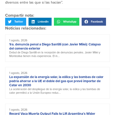
diversos entre las que sí las hacían”.
Compartir nota:
Twitter
LinkedIn
WhatsApp
Facebook
Noticias relacionadas:
1 agosto, 2026
1ra. denuncia penal a Diego Santilli (con Javier Milei): Colapso
del comercio exterior
Debut de Diego Santilli en la recepción de denuncias penales. Javier Milei y
Monteoliva tienen más experiencia. El in...
1 agosto, 2026
La expansión de la energía solar, la eólica y las bombas de calor
podría ahorrar a la UE el doble del gas que prevé importar de
Catar en 2030
La aceleración del despliegue de la energía solar, la eólica y las bombas de
calor permitirá a la Unión Europea reduc...
1 agosto, 2026
Record Vaca Muerta Output Fails to Lift Argentina’s Wider