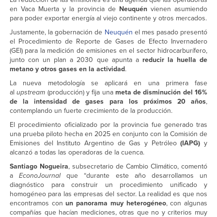
en Vaca Muerta y la provincia de
Neuquén
vienen asumiendo
para poder exportar energía al viejo continente y otros mercados.
Justamente, la gobernación de
Neuquén
el mes pasado presentó
el Procedimiento de Reporte de Gases de Efecto Invernadero
(GEI) para la medición de emisiones en el sector hidrocarburífero,
junto con un plan a 2030 que apunta a
reducir la huella de
metano y otros gases en la actividad
.
La nueva metodología se aplicará en una primera fase
al
upstream
(producción) y fija una
meta de disminución del 16%
de la intensidad de gases para los próximos 20 años
,
contemplando un fuerte crecimiento de la producción.
El procedimiento oficializado por la provincia fue generado tras
una prueba piloto hecha en 2025 en conjunto con la Comisión de
Emisiones del Instituto Argentino de Gas y Petróleo
(IAPG)
y
alcanzó a todas las operadoras de la cuenca.
Santiago Nogueira
, subsecretario de Cambio Climático, comentó
a
EconoJournal
que “durante este año desarrollamos un
diagnóstico para construir un procedimiento unificado y
homogéneo para las empresas del sector. La realidad es que nos
encontramos con
un panorama muy heterogéneo
, con algunas
compañías que hacían mediciones, otras que no y criterios muy