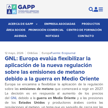
ACERCA DE GAPP
EMPRESA ASOCIADAS
PRODUCTOS
ÁREA SOCIOS
PROMOCIÓN COMERCIAL
CENTRO DE FORMACIÓN
AGENDA
NOTICIAS
CONTACTO
12 mayo, 2026
Oil&Gas
Europa
Fuente: Ecojournal
GNL: Europa evalúa flexibilizar la
aplicación de la nueva regulación
sobre las emisiones de metano
debido a la guerra en Medio Oriente
Europa se encamina a flexibilizar la aplicación de la regulación
sobre las
emisiones de metano
que comenzará a regir en 2027.
La decisión es en respuesta al aumento de los precios
del
GNL
debido a la
guerra en Medio Oriente
y a las presiones
de los
Estados Unidos
y productores árabes contra las
regulaciones al metano, un tema que es seguido de cerca por las