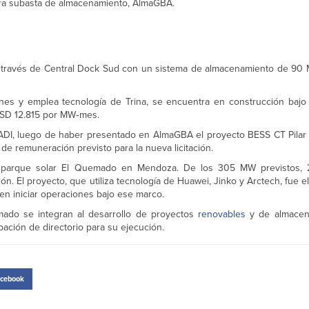
mera subasta de almacenamiento, AlmaGBA.
 a través de Central Dock Sud con un sistema de almacenamiento de 90
es y emplea tecnología de Trina, se encuentra en construcción bajo
 USD 12.815 por MW‑mes.
SADI, luego de haber presentado en AlmaGBA el proyecto BESS CT Pila
de remuneración previsto para la nueva licitación.
el parque solar El Quemado en Mendoza. De los 305 MW previstos
. El proyecto, que utiliza tecnología de Huawei, Jinko y Arctech, fue e
en iniciar operaciones bajo ese marco.
mado se integran al desarrollo de proyectos
renovables
y de almacen
ción de directorio para su ejecución.
cebook