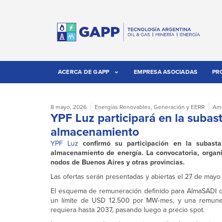
ACERCA DE GAPP
EMPRESA ASOCIADAS
PR
8 mayo, 2026
Energías Renovables
,
Generación y EERR
Amé
YPF Luz participará en la subas
almacenamiento
YPF Luz
confirmó su participación en la subast
almacenamiento de energía. La convocatoria, org
nodos de Buenos Aires y otras provincias.
Las ofertas serán presentadas y abiertas el 27 de mayo y 
El esquema de remuneración definido para AlmaSADI co
un límite de USD 12.500 por MW‑mes, y una remune
requiera hasta 2037, pasando luego a precio spot.