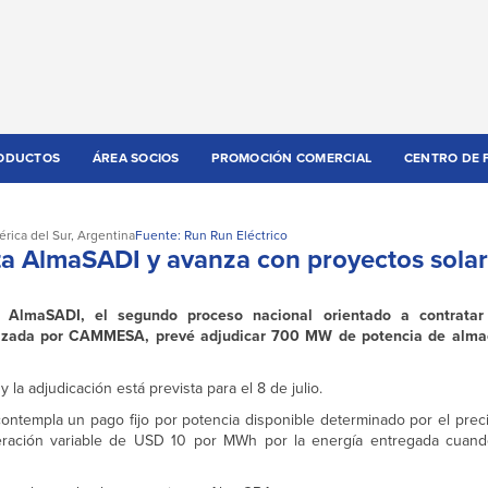
ODUCTOS
ÁREA SOCIOS
PROMOCIÓN COMERCIAL
CENTRO DE 
rica del Sur
,
Argentina
Fuente: Run Run Eléctrico
ta AlmaSADI y avanza con proyectos solar
a AlmaSADI, el segundo proceso nacional orientado a contratar
anizada por CAMMESA, prevé adjudicar 700 MW de potencia de alm
la adjudicación está prevista para el 8 de julio.
ntempla un pago fijo por potencia disponible determinado por el preci
ración variable de USD 10 por MWh por la energía entregada cua