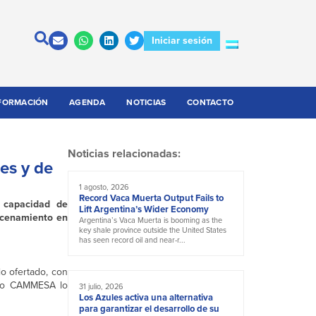
Iniciar sesión
FORMACIÓN
AGENDA
NOTICIAS
CONTACTO
Noticias relacionadas:
es y de
1 agosto, 2026
Record Vaca Muerta Output Fails to
 capacidad de
Lift Argentina’s Wider Economy
acenamiento en
Argentina’s Vaca Muerta is booming as the
key shale province outside the United States
has seen record oil and near-r...
o ofertado, con
ndo CAMMESA lo
31 julio, 2026
Los Azules activa una alternativa
para garantizar el desarrollo de su