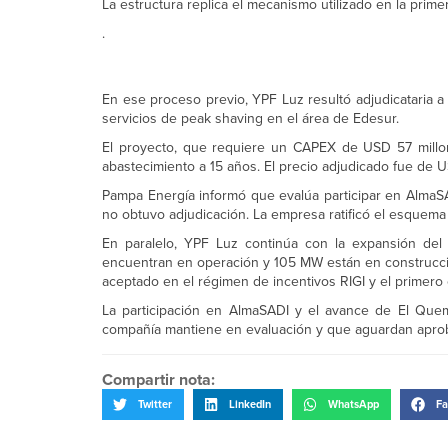
La estructura replica el mecanismo utilizado en la pri
.
En ese proceso previo, YPF Luz resultó adjudicataria
servicios de peak shaving en el área de Edesur.
El proyecto, que requiere un CAPEX de USD 57 millon
abastecimiento a 15 años. El precio adjudicado fue de
Pampa Energía informó que evalúa participar en Alma
no obtuvo adjudicación. La empresa ratificó el esquema 
En paralelo, YPF Luz continúa con la expansión d
encuentran en operación y 105 MW están en construcción
aceptado en el régimen de incentivos RIGI y el primero 
La participación en AlmaSADI y el avance de El Que
compañía mantiene en evaluación y que aguardan aproba
Compartir nota:
Twitter
LinkedIn
WhatsApp
Fa