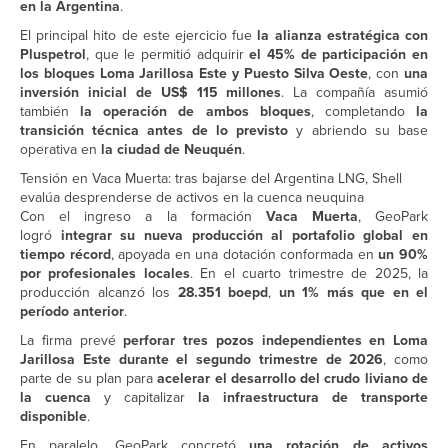
en la Argentina
.
El principal hito de este ejercicio fue
la alianza estratégica con
Pluspetrol
, que le permitió adquirir
el 45% de participación en
los bloques Loma Jarillosa Este y Puesto Silva Oeste
, con
una
inversión inicial de US$ 115 millones
. La compañía asumió
también
la operación de ambos bloques
, completando
la
transición técnica antes de lo previsto
y abriendo su base
operativa en
la ciudad de Neuquén
.
Tensión en Vaca Muerta: tras bajarse del Argentina LNG, Shell
evalúa desprenderse de activos en la cuenca neuquina
Con el ingreso a la formación
Vaca Muerta
, GeoPark
logró
integrar su nueva producción al portafolio global en
tiempo récord
, apoyada en una dotación conformada en
un 90%
por profesionales locales
. En el cuarto trimestre de 2025, la
producción alcanzó los
28.351 boepd
,
un 1% más que en el
período anterior
.
La firma prevé
perforar tres pozos independientes en Loma
Jarillosa Este durante el segundo trimestre de 2026
, como
parte de su plan para
acelerar el desarrollo del crudo liviano de
la cuenca
y capitalizar
la infraestructura de transporte
disponible
.
En paralelo, GeoPark concretó
una rotación de activos