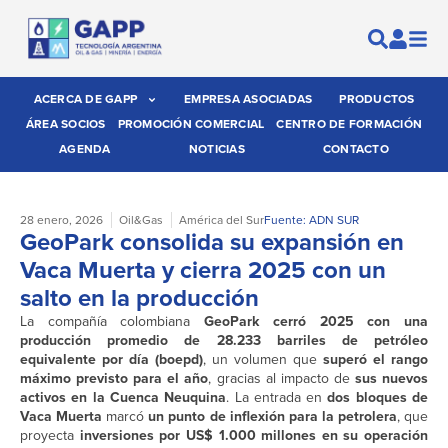
ACERCA DE GAPP
EMPRESA ASOCIADAS
PRODUCTOS
ÁREA SOCIOS
PROMOCIÓN COMERCIAL
CENTRO DE FORMACIÓN
AGENDA
NOTICIAS
CONTACTO
28 enero, 2026
Oil&Gas
América del Sur
Fuente: ADN SUR
GeoPark consolida su expansión en
Vaca Muerta y cierra 2025 con un
salto en la producción
La compañía colombiana
GeoPark cerró 2025 con una
producción promedio de 28.233 barriles de petróleo
equivalente por día (boepd)
, un volumen que
superó el rango
máximo previsto para el año
, gracias al impacto de
sus nuevos
activos en la Cuenca Neuquina
. La entrada en
dos bloques de
Vaca Muerta
marcó
un punto de inflexión para la petrolera
, que
proyecta
inversiones por US$ 1.000 millones en su operación