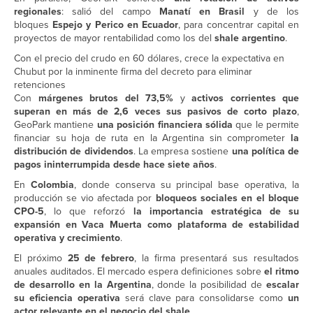
regionales
: salió del campo
Manatí en Brasil
y de los
bloques
Espejo y Perico en Ecuador
, para concentrar capital en
proyectos de mayor rentabilidad como los del
shale argentino
.
Con el precio del crudo en 60 dólares, crece la expectativa en
Chubut por la inminente firma del decreto para eliminar
retenciones
Con
márgenes brutos del 73,5%
y
activos corrientes que
superan en más de 2,6 veces sus pasivos de corto plazo
,
GeoPark mantiene
una posición financiera sólida
que le permite
financiar su hoja de ruta en la Argentina sin comprometer
la
distribución de dividendos
. La empresa sostiene
una política de
pagos ininterrumpida desde hace siete años
.
En
Colombia
, donde conserva su principal base operativa, la
producción se vio afectada por
bloqueos sociales en el bloque
CPO-5
, lo que reforzó
la importancia estratégica de su
expansión en Vaca Muerta como plataforma de estabilidad
operativa y crecimiento
.
El próximo
25 de febrero
, la firma presentará sus resultados
anuales auditados. El mercado espera definiciones sobre
el ritmo
de desarrollo en la Argentina
, donde la posibilidad de
escalar
su eficiencia operativa
será clave para consolidarse como
un
actor relevante en el negocio del shale
.