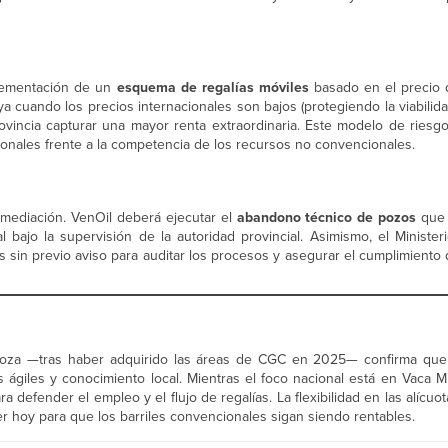
plementación de un
esquema de regalías móviles
basado en el precio 
a cuando los precios internacionales son bajos (protegiendo la viabilid
ovincia capturar una mayor renta extraordinaria. Este modelo de riesg
ionales frente a la competencia de los recursos no convencionales.
emediación. VenOil deberá ejecutar el
abandono técnico de pozos
que 
 bajo la supervisión de la autoridad provincial. Asimismo, el Minister
s sin previo aviso para auditar los procesos y asegurar el cumplimiento
za —tras haber adquirido las áreas de CGC en 2025— confirma que e
giles y conocimiento local. Mientras el foco nacional está en Vaca 
a defender el empleo y el flujo de regalías. La flexibilidad en las alícuot
r hoy para que los barriles convencionales sigan siendo rentables.