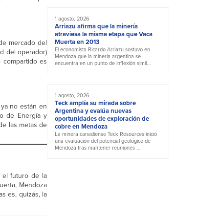
1 agosto, 2026
Arriazu afirma que la minería
atraviesa la misma etapa que Vaca
Muerta en 2013
de mercado del
El economista Ricardo Arriazu sostuvo en
ad del operador)
Mendoza que la minería argentina se
o compartido es
encuentra en un punto de inflexión simil...
1 agosto, 2026
Teck amplía su mirada sobre
ya no están en
Argentina y evalúa nuevas
io de Energía y
oportunidades de exploración de
 de las metas de
cobre en Mendoza
La minera canadiense Teck Resources inició
una evaluación del potencial geológico de
Mendoza tras mantener reuniones ...
l futuro de la
Muerta, Mendoza
as es, quizás, la