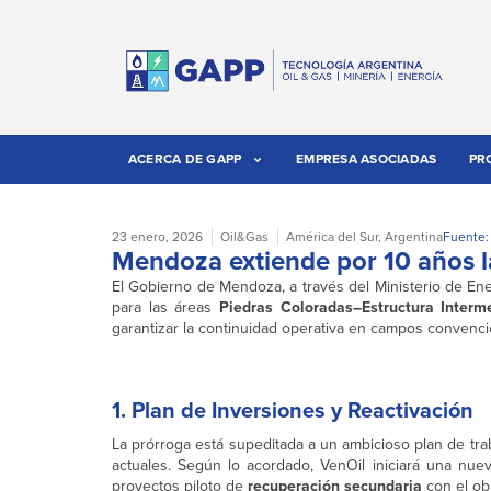
ACERCA DE GAPP
EMPRESA ASOCIADAS
PR
23 enero, 2026
Oil&Gas
América del Sur
,
Argentina
Fuente:
Mendoza extiende por 10 años l
El Gobierno de Mendoza, a través del Ministerio de Ener
para las áreas
Piedras Coloradas–Estructura Interm
garantizar la continuidad operativa en campos convenci
1. Plan de Inversiones y Reactivación
La prórroga está supeditada a un ambicioso plan de trab
actuales. Según lo acordado, VenOil iniciará una nue
proyectos piloto de
recuperación secundaria
con el obj