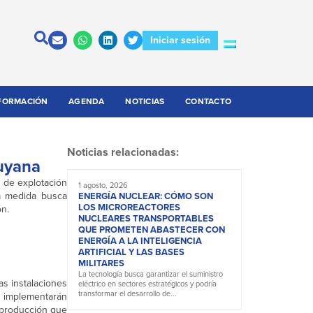
Iniciar sesión
FORMACIÓN
AGENDA
NOTICIAS
CONTACTO
Noticias relacionadas:
Cuyana
s
de explotación
1 agosto, 2026
a medida busca
ENERGÍA NUCLEAR: CÓMO SON
LOS MICROREACTORES
ón.
NUCLEARES TRANSPORTABLES
QUE PROMETEN ABASTECER CON
ENERGÍA A LA INTELIGENCIA
ARTIFICIAL Y LAS BASES
MILITARES
La tecnología busca garantizar el suministro
as instalaciones
eléctrico en sectores estratégicos y podría
transformar el desarrollo de...
 implementarán
a producción que