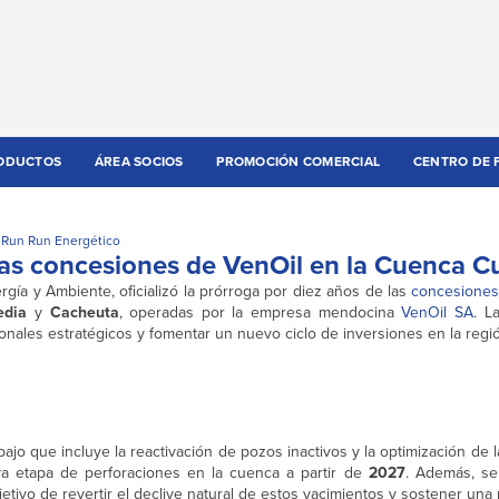
ODUCTOS
ÁREA SOCIOS
PROMOCIÓN COMERCIAL
CENTRO DE 
 Run Run Energético
as concesiones de VenOil en la Cuenca 
gía y Ambiente, oficializó la prórroga por diez años de las
concesione
edia
y
Cacheuta
, operadas por la empresa mendocina
VenOil SA
. L
onales estratégicos y fomentar un nuevo ciclo de inversiones en la regi
ajo que incluye la reactivación de pozos inactivos y la optimización de l
va etapa de perforaciones en la cuenca a partir de
2027
. Además, se
etivo de revertir el declive natural de estos yacimientos y sostener un