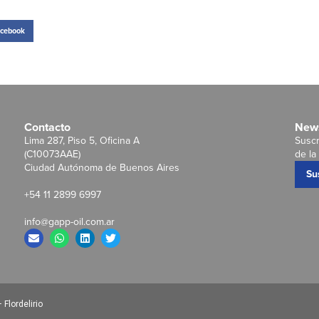
cebook
Contacto
News
Lima 287, Piso 5, Oficina A
Suscr
(C10073AAE)
de la 
Ciudad Autónoma de Buenos Aires
Su
+54 11 2899 6997
info@gapp-oil.com.ar
Flordelirio