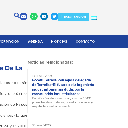
Iniciar sesión
FORMACIÓN
AGENDA
NOTICIAS
CONTACTO
Noticias relacionadas:
e De La
1 agosto, 2026
Goretti Torrella, consejera delegada
liados no serán
de Torrella: “El futuro de la ingeniería
industrial pasa, sin duda, por la
o y el próximo,
construcción industrializada”
Con 65 años de trayectoria y más de 4.200
proyectos desarrollados, Torrella Ingeniería y
zación de Países
Arquitectura se ha consolida...
iarios, «lo que
30 julio, 2026
culos y 135.000