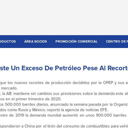
ODUCTOS
ÁREA SOCIOS
PROMOCIÓN COMERCIAL
CENTRO DE 
ste Un Exceso De Petróleo Pese Al Recort
a que los nuevos recortes de producción decididos por la OPEP y sus a
l mercado.
, la AIE mantiene sin cambios sus previsiones sobre la demanda este añ
ios en el primer trimestre de 2020.
nos 500.000 barriles diarios, anunciado la semana pasada por la Organi
dos como Rusia y México, reportó la agencia de noticias EFE.
mestre de 2019 la demanda mundial aumentó en unos 900.000 barriles d
espondieron a China por el tirón del consumo de combustibles para vehí