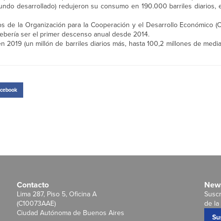
 mundo desarrollado) redujeron su consumo en 190.000 barriles diarios, 
s de la Organización para la Cooperación y el Desarrollo Económico 
debería ser el primer descenso anual desde 2014.
n 2019 (un millón de barriles diarios más, hasta 100,2 millones de medi
cebook
Contacto
News
Lima 287, Piso 5, Oficina A
Suscr
(C10073AAE)
de la 
Ciudad Autónoma de Buenos Aires
Su