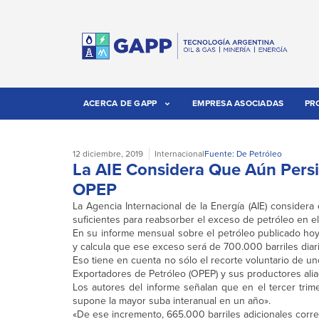
ACERCA DE GAPP
EMPRESA ASOCIADAS
PR
12 diciembre, 2019
Internacional
Fuente: De Petróleo
La AIE Considera Que Aún Persi
OPEP
La Agencia Internacional de la Energía (AIE) consider
suficientes para reabsorber el exceso de petróleo en e
En su informe mensual sobre el petróleo publicado hoy
y calcula que ese exceso será de 700.000 barriles diar
Eso tiene en cuenta no sólo el recorte voluntario de u
Exportadores de Petróleo (OPEP) y sus productores alia
Los autores del informe señalan que en el tercer tri
supone la mayor suba interanual en un año».
«De ese incremento, 665.000 barriles adicionales corr