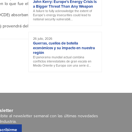
John Kerry: Europe’s Energy Crisis Is
en lo que fue el
a Bigger Threat Than Any Weapon
A failure to fully acknowledge the extent of
(OCDE) absorban
Europe’s energy insecurities could lead to
national security vulnerabili...
a) provendrá del
26 julio, 2026
Guerras, cuellos de botella
económicos y su impacto en nuestra
región
El panorama mundial actual combina
conflictos interestatales de gran escala en
Medio Oriente y Europa con una serie d...
letter
ibite al newsletter semanal con las últimas novedades
Industria.
scribirme