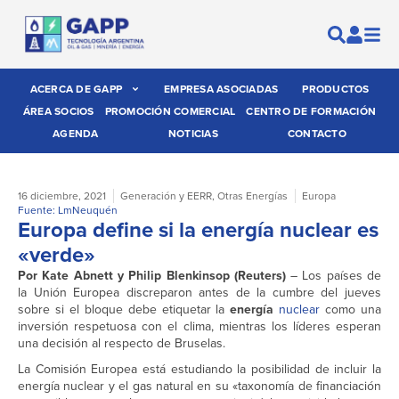
ACERCA DE GAPP
EMPRESA ASOCIADAS
PRODUCTOS
ÁREA SOCIOS
PROMOCIÓN COMERCIAL
CENTRO DE FORMACIÓN
AGENDA
NOTICIAS
CONTACTO
16 diciembre, 2021
Generación y EERR
,
Otras Energías
Europa
Fuente: LmNeuquén
Europa define si la energía nuclear es
«verde»
Por Kate Abnett y Philip Blenkinsop (Reuters)
– Los países de
la Unión Europea discreparon antes de la cumbre del jueves
sobre si el bloque debe etiquetar la
energía
nuclear
como una
inversión respetuosa con el clima, mientras los líderes esperan
una decisión al respecto de Bruselas.
La Comisión Europea está estudiando la posibilidad de incluir la
energía nuclear y el gas natural en su «taxonomía de financiación