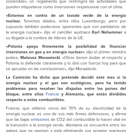
sostenible», un reglamento que restringirá las actividades que
pueden etiquetarse como inversiones respetuosas con el clima.
«Estamos en contra de un lavado verde de la energía
nuclear.
Tenemos aliados, entre ellos Luxemburgo, pero por
supuesto también poderosos oponentes que son partidarios de
la energía nuclear», dijo el canciller austriaco
Karl Nehammer
a
su llegada a la cumbre de líderes de la UE.
«Polonia apoya firmemente la posibilidad de financiar
inversiones en gas y en energía nuclear»
, dijo el primer ministro
polaco,
Mateusz Morawiecki
. «Otros tienen dudas al respecto y
Polonia lo defiende claramente y lo diré con fuerza hoy para que
se apruebe en las conclusiones», dijo Morawiecki.
La Comisión ha dicho que pretende decidir este mes si la
energía nuclear y el gas son ecológicos, pero ha tenido
problemas para resolver las disputas entre los países del
bloque, entre ellos
Francia
y Alemania, que están divididos
respecto a estos combustibles.
Francia, que obtiene cerca del 70% de su electricidad de la
energía nuclear, es uno de sus más firmes defensores, y afirma
que las bajas
emisiones
de CO2 del combustible lo hacen vital en
la transición a la energía verde. Alemania se encuentra entre los
países que se oponen y está eliminando sus propios reactores