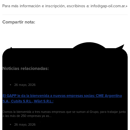
Para más información e inscripción, escribinos a: info@gap-oil.com.ar.»
Compartir nota:
Noticias relacionadas:
26 mayo, 2026
El GAPP le da la bienvenida a nuevas empresas socias: CME Argentina
S.A., Cubits S.R.L., Wiixt S.R.L.:
Damos la bienvenida a tres nuevas empresas que se suman al Grupo, para trabajar junto
a las más de 250 empresas ya as...
26 mayo, 2026