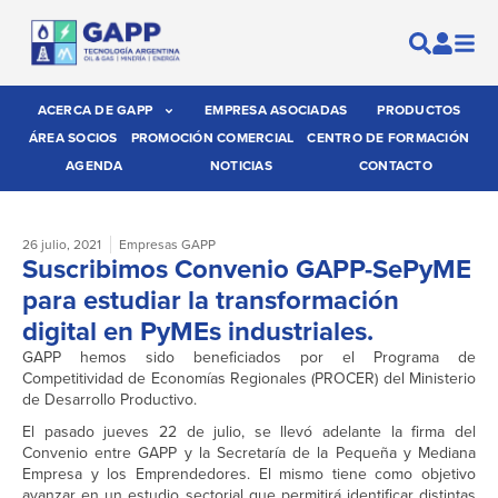
ACERCA DE GAPP
EMPRESA ASOCIADAS
PRODUCTOS
ÁREA SOCIOS
PROMOCIÓN COMERCIAL
CENTRO DE FORMACIÓN
AGENDA
NOTICIAS
CONTACTO
26 julio, 2021
Empresas GAPP
Suscribimos Convenio GAPP-SePyME
para estudiar la transformación
digital en PyMEs industriales.
GAPP hemos sido beneficiados por el Programa de
Competitividad de Economías Regionales (PROCER) del Ministerio
de Desarrollo Productivo.
El pasado jueves 22 de julio, se llevó adelante la firma del
Convenio entre GAPP y la Secretaría de la Pequeña y Mediana
Empresa y los Emprendedores. El mismo tiene como objetivo
avanzar en un estudio sectorial que permitirá identificar distintas