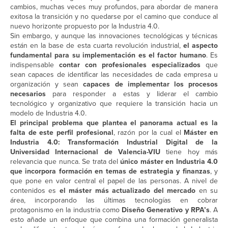
cambios, muchas veces muy profundos, para abordar de manera
exitosa la transición y no quedarse por el camino que conduce al
nuevo horizonte propuesto por la Industria 4.0.
Sin embargo, y aunque las innovaciones tecnológicas y técnicas
están en la base de esta cuarta revolución industrial,
el aspecto
fundamental para su implementación es el factor humano
. Es
indispensable
contar con profesionales especializados
que
sean capaces de identificar las necesidades de cada empresa u
organización y sean
capaces de implementar los procesos
necesarios
para responder a estas y liderar el cambio
tecnológico y organizativo que requiere la transición hacia un
modelo de Industria 4.0.
El principal problema que plantea el panorama actual es la
falta de este perfil profesional
, razón por la cual el
Máster en
Industria 4.0: Transformación Industrial Digital de la
Universidad Internacional de Valencia-VIU
tiene hoy más
relevancia que nunca. Se trata del
único máster en Industria 4.0
que incorpora formación en temas de estrategia y finanzas
, y
que pone en valor central el papel de las personas. A nivel de
contenidos es
el máster más actualizado del mercado
en su
área, incorporando las últimas tecnologías en cobrar
protagonismo en la industria como
Diseño Generativo y RPA’s
. A
esto añade un enfoque que combina una formación generalista