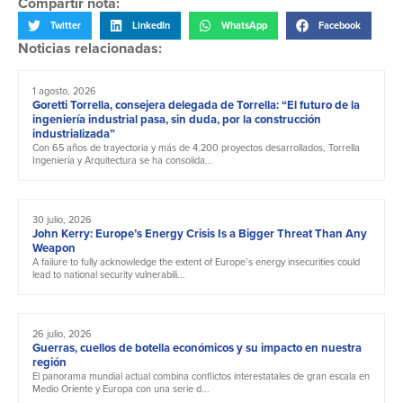
Compartir nota:
Twitter
LinkedIn
WhatsApp
Facebook
Noticias relacionadas:
1 agosto, 2026
Goretti Torrella, consejera delegada de Torrella: “El futuro de la
ingeniería industrial pasa, sin duda, por la construcción
industrializada”
Con 65 años de trayectoria y más de 4.200 proyectos desarrollados, Torrella
Ingeniería y Arquitectura se ha consolida...
30 julio, 2026
John Kerry: Europe’s Energy Crisis Is a Bigger Threat Than Any
Weapon
A failure to fully acknowledge the extent of Europe’s energy insecurities could
lead to national security vulnerabili...
26 julio, 2026
Guerras, cuellos de botella económicos y su impacto en nuestra
región
El panorama mundial actual combina conflictos interestatales de gran escala en
Medio Oriente y Europa con una serie d...