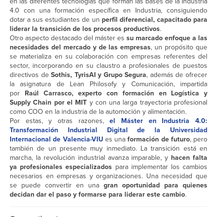
en las diferentes tecnologías que forman las bases de la Industria
4.0 con una formación específica en Industria, consiguiendo
dotar a sus estudiantes de un
perfil diferencial, capacitado para
liderar la transición de los procesos productivos
.
Otro aspecto destacado del máster es
su marcado enfoque a las
necesidades del mercado y de las empresas
, un propósito que
se materializa en su colaboración con empresas referentes del
sector, incorporando en su claustro a profesionales de puestos
directivos de
Sothis, TyrisAI y Grupo Segura
, además de ofrecer
la asignatura de Lean Philosofy y Comunicación, impartida
por
Raúl Carrasco, experto con formación en Logística y
Supply Chain por el MIT
y con una larga trayectoria profesional
como COO en la industria de la automoción y alimentación.
Por estas, y otras razones,
el Máster en Industria 4.0:
Transformación Industrial Digital de la Universidad
Internacional de Valencia-VIU
es una
formación de futuro
, pero
también de un presente muy inmediato. La transición está en
marcha, la revolución industrial avanza imparable, y
hacen falta
ya profesionales especializados
para implementar los cambios
necesarios en empresas y organizaciones. Una necesidad que
se puede convertir en una
gran oportunidad para quienes
decidan dar el paso y formarse para liderar este cambio
.