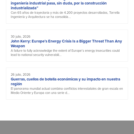
ingeniería industrial pasa, sin duda, por la construcción
industrializada”
Con 65 años de trayectoria y más de 4.200 proyectos desarrollados, Torrella
Ingeniería y Arquitectura se ha consolida...
30 julio, 2026
John Kerry: Europe’s Energy Crisis Is a Bigger Threat Than Any
Weapon
A failure to fully acknowledge the extent of Europe’s energy insecurities could
lead to national security vulnerabili...
26 julio, 2026
Guerras, cuellos de botella económicos y su impacto en nuestra
región
El panorama mundial actual combina conflictos interestatales de gran escala en
Medio Oriente y Europa con una serie d...