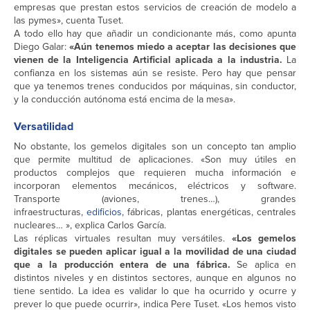
empresas que prestan estos servicios de creación de modelo a
las pymes», cuenta Tuset.
A todo ello hay que añadir un condicionante más, como apunta
Diego Galar:
«Aún tenemos miedo a aceptar las decisiones que
vienen de la Inteligencia Artificial aplicada a la industria.
La
confianza en los sistemas aún se resiste. Pero hay que pensar
que ya tenemos trenes conducidos por máquinas, sin conductor,
y la conducción autónoma está encima de la mesa».
Versatilidad
No obstante, los gemelos digitales son un concepto tan amplio
que permite multitud de aplicaciones. «Son muy útiles en
productos complejos que requieren mucha información e
incorporan elementos mecánicos, eléctricos y software.
Transporte (aviones, trenes…), grandes
infraestructuras,
edificios,
fábricas, plantas energéticas, centrales
nucleares… », explica Carlos García.
Las réplicas virtuales resultan muy versátiles.
«Los gemelos
digitales se pueden aplicar igual a la movilidad de una ciudad
que a la producción entera de una fábrica.
Se aplica en
distintos niveles y en distintos sectores, aunque en algunos no
tiene sentido. La idea es validar lo que ha ocurrido y ocurre y
prever lo que puede ocurrir», indica Pere Tuset. «Los hemos visto