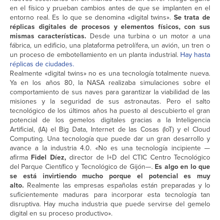
en el físico y prueban cambios antes de que se implanten en el
entorno real. Es lo que se denomina «digital twins».
Se trata de
réplicas digitales de procesos y elementos físicos, con sus
mismas características.
Desde una turbina o un motor a una
fábrica, un edificio, una plataforma petrolífera, un avión, un tren o
un proceso de embotellamiento en un planta industrial.
Hay hasta
réplicas de ciudades.
Realmente «digital twins» no es una tecnología totalmente nueva.
Ya en los años 80, la NASA realizaba simulaciones sobre el
comportamiento de sus naves para garantizar la viabilidad de las
misiones y la seguridad de sus astronautas. Pero el salto
tecnológico de los últimos años ha puesto al descubierto el gran
potencial de los gemelos digitales gracias a la Inteligencia
Artificial, (IA) el Big Data, Internet de las Cosas (IoT) y el Cloud
Computing. Una tecnología que puede dar un gran desarrollo y
avance a la industria 4.0. «No es una tecnología incipiente —
afirma
Fidel Díez,
director de I+D del CTIC Centro Tecnológico
del Parque Científico y Tecnológico de Gijón—.
Es algo en lo que
se está invirtiendo mucho porque el potencial es muy
alto.
Realmente las empresas españolas están preparadas y lo
suficientemente maduras para incorporar esta tecnología tan
disruptiva. Hay mucha industria que puede servirse del gemelo
digital en su proceso productivo».