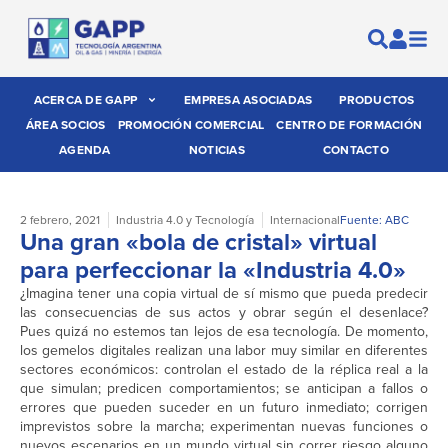
ACERCA DE GAPP
EMPRESA ASOCIADAS
PRODUCTOS
ÁREA SOCIOS
PROMOCIÓN COMERCIAL
CENTRO DE FORMACIÓN
AGENDA
NOTICIAS
CONTACTO
2 febrero, 2021
Industria 4.0 y Tecnología
Internacional
Fuente: ABC
Una gran «bola de cristal» virtual
para perfeccionar la «Industria 4.0»
¿Imagina tener una copia virtual de sí mismo que pueda predecir
las consecuencias de sus actos y obrar según el desenlace?
Pues quizá no estemos tan lejos de esa tecnología. De momento,
los gemelos digitales realizan una labor muy similar en diferentes
sectores económicos: controlan el estado de la réplica real a la
que simulan; predicen comportamientos; se anticipan a fallos o
errores que pueden suceder en un futuro inmediato; corrigen
imprevistos sobre la marcha; experimentan nuevas funciones o
nuevos escenarios en un mundo virtual sin correr riesgo alguno