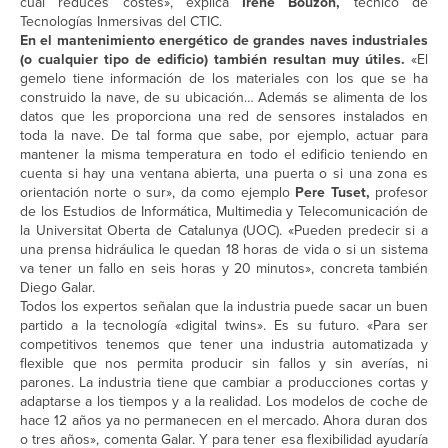
cual reduces costes», explica
Irene Bouzón,
técnico de
Tecnologías Inmersivas del CTIC.
En el mantenimiento energético de grandes naves industriales
(o cualquier tipo de edificio) también resultan muy útiles.
«El
gemelo tiene información de los materiales con los que se ha
construido la nave, de su ubicación… Además se alimenta de los
datos que les proporciona una red de sensores instalados en
toda la nave. De tal forma que sabe, por ejemplo, actuar para
mantener la misma temperatura en todo el edificio teniendo en
cuenta si hay una ventana abierta, una puerta o si una zona es
orientación norte o sur», da como ejemplo
Pere Tuset,
profesor
de los Estudios de Informática, Multimedia y Telecomunicación de
la Universitat Oberta de Catalunya (UOC). «Pueden predecir si a
una prensa hidráulica le quedan 18 horas de vida o si un sistema
va tener un fallo en seis horas y 20 minutos», concreta también
Diego Galar.
Todos los expertos señalan que la industria puede sacar un buen
partido a la tecnología «digital twins». Es su futuro. «Para ser
competitivos tenemos que tener una industria automatizada y
flexible que nos permita producir sin fallos y sin averías, ni
parones. La industria tiene que cambiar a producciones cortas y
adaptarse a los tiempos y a la realidad. Los modelos de coche de
hace 12 años ya no permanecen en el mercado. Ahora duran dos
o tres años», comenta Galar. Y para tener esa flexibilidad ayudaría