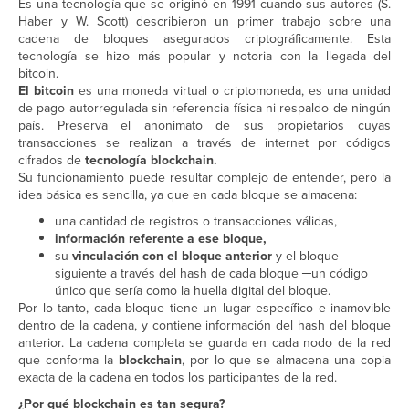
Es una tecnología que se originó en 1991 cuando sus autores (S.
Haber y W. Scott) describieron un primer trabajo sobre una
cadena de bloques asegurados criptográficamente. Esta
tecnología se hizo más popular y notoria con la llegada del
bitcoin.
El
bitcoin
es una moneda virtual o criptomoneda, es una unidad
de pago autorregulada sin referencia física ni respaldo de ningún
país. Preserva el anonimato de sus propietarios cuyas
transacciones se realizan a través de internet por códigos
cifrados de
tecnología blockchain.
Su funcionamiento puede resultar complejo de entender, pero la
idea básica es sencilla, ya que en cada bloque se almacena:
una cantidad de registros o transacciones válidas,
información referente a ese bloque,
su
vinculación con el bloque anterior
y el bloque
siguiente a través del hash de cada bloque ─un código
único que sería como la huella digital del bloque.
Por lo tanto, cada bloque tiene un lugar específico e inamovible
dentro de la cadena, y contiene información del hash del bloque
anterior. La cadena completa se guarda en cada nodo de la red
que conforma la
blockchain
, por lo que se almacena una copia
exacta de la cadena en todos los participantes de la red.
¿Por qué blockchain es tan segura?