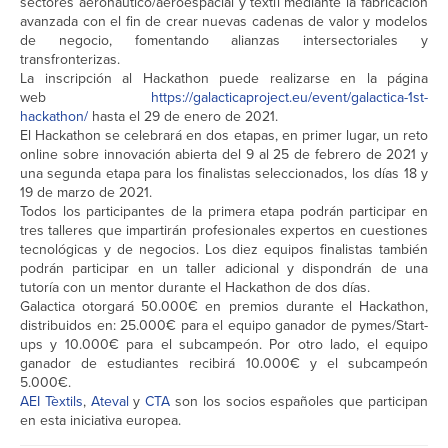
sectores aeronáutico/aeroespacial y textil mediante la fabricación
avanzada con el fin de crear nuevas cadenas de valor y modelos
de negocio, fomentando alianzas intersectoriales y
transfronterizas.
La inscripción al Hackathon puede realizarse en la página
web
https://galacticaproject.eu/event/galactica-1st-
hackathon/
hasta el 29 de enero de 2021.
El Hackathon se celebrará en dos etapas, en primer lugar, un reto
online sobre innovación abierta del 9 al 25 de febrero de 2021 y
una segunda etapa para los finalistas seleccionados, los días 18 y
19 de marzo de 2021.
Todos los participantes de la primera etapa podrán participar en
tres talleres que impartirán profesionales expertos en cuestiones
tecnológicas y de negocios. Los diez equipos finalistas también
podrán participar en un taller adicional y dispondrán de una
tutoría con un mentor durante el Hackathon de dos días.
Galactica otorgará 50.000€ en premios durante el Hackathon,
distribuidos en: 25.000€ para el equipo ganador de pymes/Start-
ups y 10.000€ para el subcampeón. Por otro lado, el equipo
ganador de estudiantes recibirá 10.000€ y el subcampeón
5.000€.
AEI Tèxtils
,
Ateval
y
CTA
son los socios españoles que participan
en esta iniciativa europea.