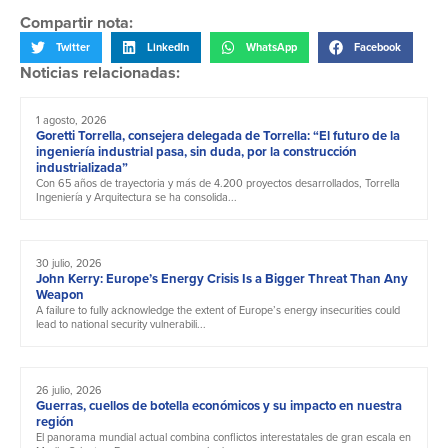
Compartir nota:
Twitter
LinkedIn
WhatsApp
Facebook
Noticias relacionadas:
1 agosto, 2026
Goretti Torrella, consejera delegada de Torrella: “El futuro de la
ingeniería industrial pasa, sin duda, por la construcción
industrializada”
Con 65 años de trayectoria y más de 4.200 proyectos desarrollados, Torrella
Ingeniería y Arquitectura se ha consolida...
30 julio, 2026
John Kerry: Europe’s Energy Crisis Is a Bigger Threat Than Any
Weapon
A failure to fully acknowledge the extent of Europe’s energy insecurities could
lead to national security vulnerabili...
26 julio, 2026
Guerras, cuellos de botella económicos y su impacto en nuestra
región
El panorama mundial actual combina conflictos interestatales de gran escala en