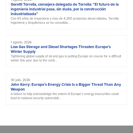
Goretti Torrella, consejera delegada de Torrella: “El futuro de la
ingeniería industrial pasa, sin duda, por la construcción
industrializada”
Con 65 años de trayectoria y más de 4.200 proyectos desarrollados, Torrella
Ingeniería y Arquitectura se ha consolida...
1 agosto, 2026
Low Gas Storage and Diesel Shortages Threaten Europe’s
Winter Supply
Tightening global supply of oil and gas is putting Europe on course for a difficult
winter this year due to the conti...
30 julio, 2026
John Kerry: Europe’s Energy Crisis Is a Bigger Threat Than Any
Weapon
A failure to fully acknowledge the extent of Europe’s energy insecurities could
lead to national security vulnerabili...