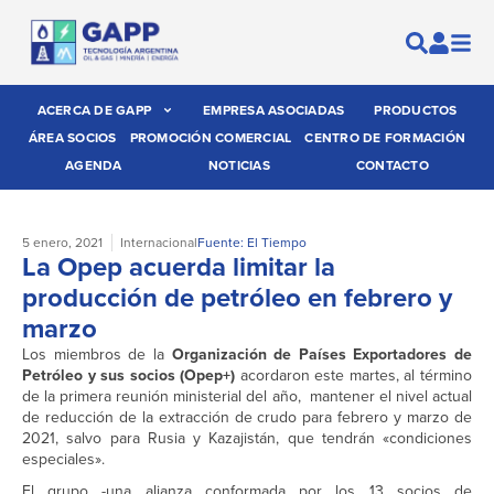
ACERCA DE GAPP
EMPRESA ASOCIADAS
PRODUCTOS
ÁREA SOCIOS
PROMOCIÓN COMERCIAL
CENTRO DE FORMACIÓN
AGENDA
NOTICIAS
CONTACTO
5 enero, 2021
Internacional
Fuente: El Tiempo
La Opep acuerda limitar la
producción de petróleo en febrero y
marzo
Los miembros de la
Organización de Países Exportadores de
Petróleo y sus socios (Opep+)
acordaron este martes, al término
de la primera reunión ministerial del año, mantener el nivel actual
de reducción de la extracción de crudo para febrero y marzo de
2021, salvo para Rusia y Kazajistán, que tendrán «condiciones
especiales».
El grupo -una alianza conformada por los 13 socios de