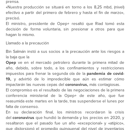
prensa.
«Nuestra producción se situará en torno a los 8,25 mbd, (nivel)
efectivo a partir del primero de febrero y hasta el fin de marzo»,
precisó.
El ministro, presidente de Opep+ resaltó que Riad tomó esta
decisión de forma voluntaria, sin presionar a otros para que
hagan lo mismo.
Llamado a la precaución
Bin Salmán instó a sus socios a la precaución ante los riesgos a
la baja que la
Opep
ve en el mercado petrolero durante la primera mitad de
año, debido, sobre todo, a los confinamientos y restricciones
impuestos para frenar la segunda ola de la
pandemia de covid-
19,
y advirtió de lo impredecible que aún es estimar cómo
impactarán las nuevas cepas del
coronavirus,
más contagiosas.
El compromiso es el resultado de las negociaciones de la primera
conferencia ministerial de la Opep+ de este año, que fue
reasumida este martes en la tarde, tras suspenderse el lunes por
falta de consenso.
En su declaración final, los ministros recordaron la crisis
del
coronavirus
que hundió la demanda y los precios en 2020, y
resaltaron que el pasado fue un año «excepcional» y «atípico»,
que distorsionó el promedio quinquenal del nivel de inventarios