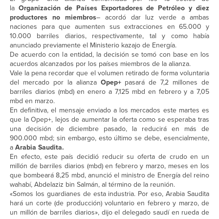
la
Organización de Países Exportadores de Petróleo y diez
productores no miembros
– acordó dar luz verde a ambas
naciones para que aumenten sus extracciones en 65.000 y
10.000 barriles diarios, respectivamente, tal y como había
anunciado previamente el Ministerio kazajo de Energía.
De acuerdo con la entidad, la decisión se tomó con base en los
acuerdos alcanzados por los países miembros de la alianza.
Vale la pena recordar que el volumen retirado de forma voluntaria
del mercado por la alianza
Opep+
pasará de 7,2 millones de
barriles diarios (mbd) en enero a 7,125 mbd en febrero y a 7,05
mbd en marzo.
En definitiva, el mensaje enviado a los mercados este martes es
que la Opep+, lejos de aumentar la oferta como se esperaba tras
una decisión de diciembre pasado, la reducirá en más de
900.000 mbd; sin embargo, esto último se debe, esencialmente,
a
Arabia Saudita.
En efecto, este país decidió reducir su oferta de crudo en un
millón de barriles diarios (mbd) en febrero y marzo, meses en los
que bombeará 8,25 mbd, anunció el ministro de Energía del reino
wahabí, Abdelaziz bin Salmán, al término de la reunión.
«Somos los guardianes de esta industria. Por eso, Arabia Saudita
hará un corte (de producción) voluntario en febrero y marzo, de
un millón de barriles diarios», dijo el delegado saudí en rueda de