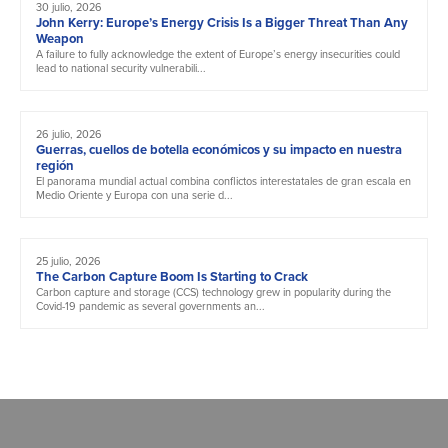
30 julio, 2026
John Kerry: Europe’s Energy Crisis Is a Bigger Threat Than Any
Weapon
A failure to fully acknowledge the extent of Europe’s energy insecurities could
lead to national security vulnerabili...
26 julio, 2026
Guerras, cuellos de botella económicos y su impacto en nuestra
región
El panorama mundial actual combina conflictos interestatales de gran escala en
Medio Oriente y Europa con una serie d...
25 julio, 2026
The Carbon Capture Boom Is Starting to Crack
Carbon capture and storage (CCS) technology grew in popularity during the
Covid-19 pandemic as several governments an...