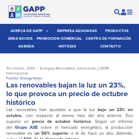
ACERCA DE GAPP
EMPRESA ASOCIADAS
PRODUCTOS
ÁREA SOCIOS
PROMOCIÓN COMERCIAL
CENTRO DE FORMACIÓN
AGENDA
NOTICIAS
CONTACTO
30 octubre, 2020
Energías Renovables
,
Generación y EERR
Internacional
Fuente: Energy News
Las renovables bajan la luz un 23%,
lo que provoca un precio de octubre
histórico
Las renovables han ayudado a que la luz
baje un 23% en
octubre,
con respecto al mismo mes del año anterior. Eso
supone un
precio de octubre histórico
. Según un informe
del
Grupo ASE
sobre el mercado energético, la producción
renovable es
un 56% superio
r a la de hace un año. Además,