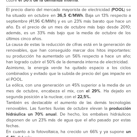
cubre
el 50% de la demanda interna
.
El precio diario del mercado mayorista de electricidad (
POOL
) se
ha situado en octubre en
36,5 €/MWh
. Baja un 13% respecto a
septiembre (41,96 €/MWh) y es un 23% más barato que hace un
año. Es el precio de un mes de octubre más bajo desde 2010;
además, es un 33% más bajo que la media de octubre de los
últimos cinco años.
La causa de estas la reducción de cifras está en la generación de
renovables, que han conseguido marcar dos hitos importantes:
su producción ha aumentado un 56% respecto a hace un año;
han logrado cubrir el 50% de la demanda interna de electricidad.
Asimismo, la energía verde ha quitado espacio a los ciclos
combinados y evitado que la subida de precio del gas impacte en
el POOL.
La eólica, con una generación un 45% superior a la media de un
mes de octubre, encabeza el mix, con
el 29%
. Ha dejado en
segunda posición a la nuclear, con el
22,5%.
También es destacable el aumento de las demás tecnologías
renovables. Las fuertes lluvias de octubre elevan la
producción
hidráulica un 70% anual
. De hecho, los embalses hidráulicos
disponen de un 23% más de agua que el año pasado por estas
fechas.
En cuanto a la fotovoltaica, ha crecido un 66% y ya supone
un