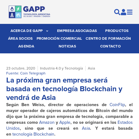
ACERCA DE GAPP
EMPRESA ASOCIADAS
PRODUCTOS
ÁREA SOCIOS
PROMOCIÓN COMERCIAL
CENTRO DE FORMACIÓN
AGENDA
NOTICIAS
CONTACTO
23 octubre, 2020
Industria 4.0 y Tecnología
Asia
Fuente: Coin Telegraph
La próxima gran empresa será
basada en tecnología Blockchain y
vendrá de Asia
Según Ben Weiss, director de operaciones de
CoinFlip
, el
mayor operador de cajeros automáticos de Bitcoin del mundo
dijo que la próxima gran empresa de tecnología, comparable a
empresas como
Amazon
y
Apple
, no se originará en los
Estados
Unidos
, sino que se creará en
Asia
. Y estará basada
en
tecnología Blockchain
.