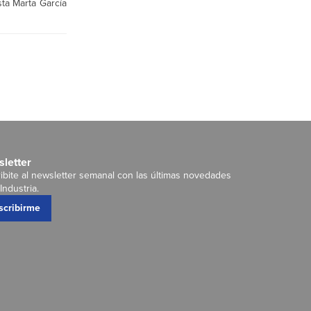
ta Marta García
letter
ibite al newsletter semanal con las últimas novedades
Industria.
scribirme