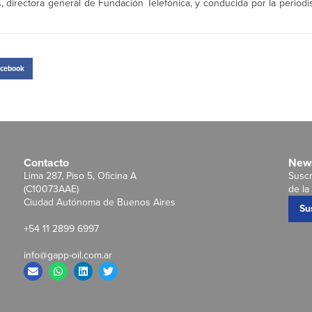
directora general de Fundación Telefónica, y conducida por la periodis
cebook
Contacto
News
Lima 287, Piso 5, Oficina A
Suscr
(C10073AAE)
de la 
Ciudad Autónoma de Buenos Aires
Su
+54 11 2899 6997
info@gapp-oil.com.ar