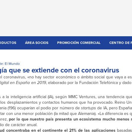
ODUCTOS
ÁREA SOCIOS
PROMOCIÓN COMERCIAL
CENTRO DE 
te: El Mundo
logía que se extiende con el coronavirus
 el coronavirus, «no hay sector económico o ámbito social que vaya a esc
igital en España en 2019
, elaborado por la Fundación Telefónica y dad
 a la inteligencia artificial (IA), según MMC Ventures, una tendencia qu
s a los desplazamientos y contactos humanos que ha provocado. Reino Un
ania (196) ocuparían el podio por número de
startups
de IA, pero España
tar con una menor población (la mitad que Alemania). «La diferencia es 
urez,
por lo que nuestro país presenta un ecosistema mucho menos
io de carácter anual.
lud concentraba en el continente el 21% de las aplicaciones
basadas 