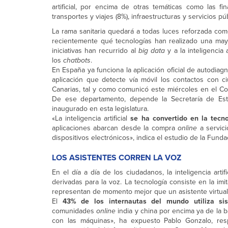
artificial, por encima de otras temáticas como las fin
transportes y viajes (8%), infraestructuras y servicios pú
La rama sanitaria quedará a todas luces reforzada co
recientemente qué tecnologías han realizado una mayo
iniciativas han recurrido al
big data
y a la inteligencia 
los
chatbots
.
En España ya funciona la aplicación oficial de autodiag
aplicación que detecte vía móvil los contactos con c
Canarias, tal y como comunicó este miércoles en el Co
De ese departamento, depende la Secretaría de Estad
inaugurado en esta legislatura.
«La inteligencia artificial
se ha convertido en la tecn
aplicaciones abarcan desde la compra
online
a servic
dispositivos electrónicos», indica el estudio de la Funda
LOS ASISTENTES CORREN LA VOZ
En el día a día de los ciudadanos, la inteligencia art
derivadas para la voz. La tecnología consiste en la im
representan de momento mejor que un asistente virtual
El
43% de los internautas del mundo utiliza si
comunidades
online
india y china por encima ya de la b
con las máquinas», ha expuesto Pablo Gonzalo, resp