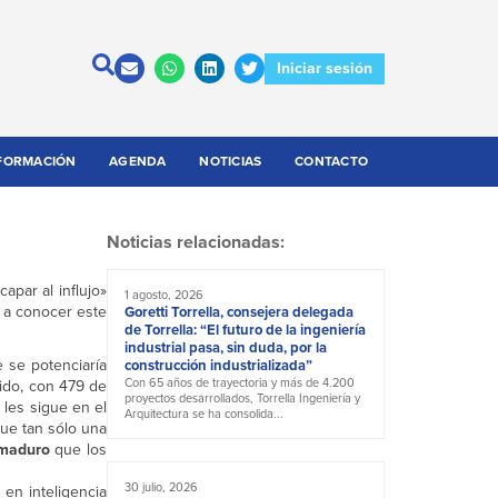
Iniciar sesión
FORMACIÓN
AGENDA
NOTICIAS
CONTACTO
Noticias relacionadas:
apar al influjo»
1 agosto, 2026
o a conocer este
Goretti Torrella, consejera delegada
de Torrella: “El futuro de la ingeniería
industrial pasa, sin duda, por la
e se potenciaría
construcción industrializada”
Con 65 años de trayectoria y más de 4.200
ido, con 479 de
proyectos desarrollados, Torrella Ingeniería y
 les sigue en el
Arquitectura se ha consolida...
que tan sólo una
 maduro
que los
30 julio, 2026
en inteligencia