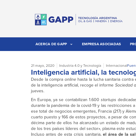
ACERCA DE GAPP
EMPRESA ASOCIADAS
PR
21 mayo, 2020
Industria 4.0 y Tecnología
Internacional
Fuen
Inteligencia artificial, la tecno
Desde la compra
online
hasta la lucha sanitaria contra
de la inteligencia artificial, recoge el informe
Sociedad d
jueves.
En Europa, ya se contabilizan 1.600
startups
dedicadas
durante la pandemia de la covid-19 y las restriccione
ese total de negocios emergentes, Francia (217) y Alem
cuarto puesto y 166 de estos proyectos, a pesar de con
décima parte de ellos ha alcanzado un estado de mad
de los tres países líderes del sector», plasma este estud
Incluso antes de esta crisis sanitaria,
el área de la sa