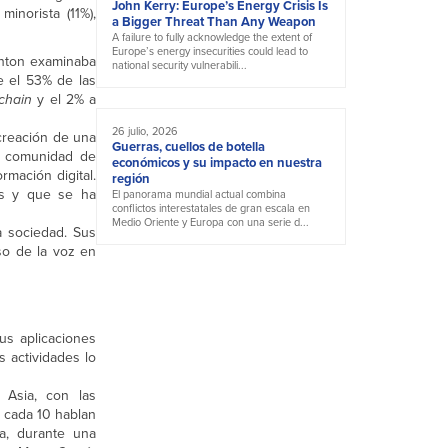
John Kerry: Europe’s Energy Crisis Is
inorista (11%),
a Bigger Threat Than Any Weapon
A failure to fully acknowledge the extent of
Europe’s energy insecurities could lead to
rnton examinaba
national security vulnerabili...
e el 53% de las
kchain
y el 2% a
26 julio, 2026
creación de una
Guerras, cuellos de botella
la comunidad de
económicos y su impacto en nuestra
mación digital.
región
gas y que se ha
El panorama mundial actual combina
conflictos interestatales de gran escala en
Medio Oriente y Europa con una serie d...
a sociedad. Sus
so de la voz en
us aplicaciones
 actividades lo
 Asia, con las
e cada 10 hablan
a, durante una