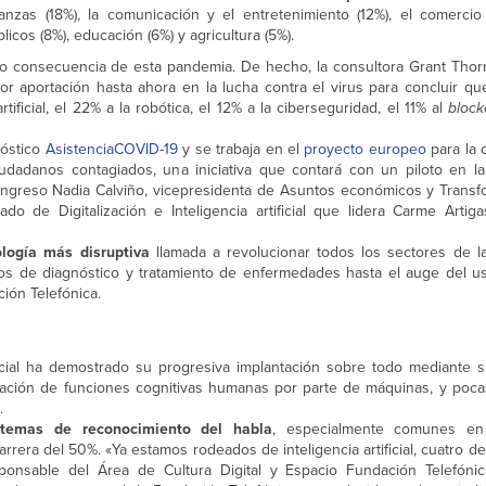
anzas (18%), la comunicación y el entretenimiento (12%), el comercio m
blicos (8%), educación (6%) y agricultura (5%).
mo consecuencia de esta pandemia. De hecho, la consultora Grant Tho
r aportación hasta ahora en la lucha contra el virus para concluir qu
artificial, el 22% a la robótica, el 12% a la ciberseguridad, el 11% al
bloc
nóstico
AsistenciaCOVID-19
y se trabaja en el
proyecto europeo
para la 
iudadanos contagiados, una iniciativa que contará con un piloto en 
ngreso Nadia Calviño, vicepresidenta de Asuntos económicos y Transfor
o de Digitalización e Inteligencia artificial que lidera Carme Arti
ología más disruptiva
llamada a revolucionar todos los sectores de l
ios de diagnóstico y tratamiento de enfermedades hasta el auge del u
ción Telefónica.
ificial ha demostrado su progresiva implantación sobre todo mediante s
itación de funciones cognitivas humanas por parte de máquinas, y pocas
.
stemas de reconocimiento del habla
, especialmente comunes en
arrera del 50%. «Ya estamos rodeados de inteligencia artificial, cuatro d
onsable del Área de Cultura Digital y Espacio Fundación Telefónic