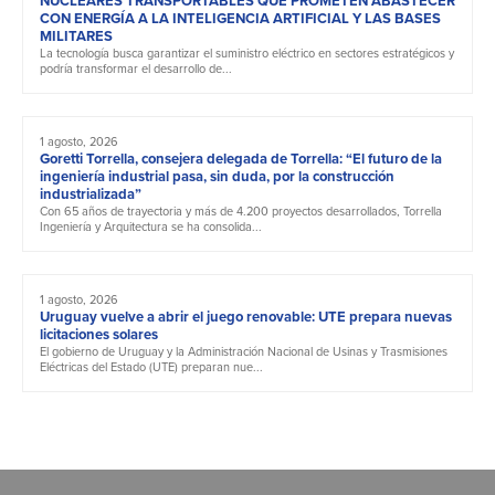
NUCLEARES TRANSPORTABLES QUE PROMETEN ABASTECER
CON ENERGÍA A LA INTELIGENCIA ARTIFICIAL Y LAS BASES
MILITARES
La tecnología busca garantizar el suministro eléctrico en sectores estratégicos y
podría transformar el desarrollo de...
1 agosto, 2026
Goretti Torrella, consejera delegada de Torrella: “El futuro de la
ingeniería industrial pasa, sin duda, por la construcción
industrializada”
Con 65 años de trayectoria y más de 4.200 proyectos desarrollados, Torrella
Ingeniería y Arquitectura se ha consolida...
1 agosto, 2026
Uruguay vuelve a abrir el juego renovable: UTE prepara nuevas
licitaciones solares
El gobierno de Uruguay y la Administración Nacional de Usinas y Trasmisiones
Eléctricas del Estado (UTE) preparan nue...